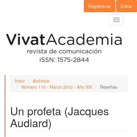
Navegación
Registrarse
Entrar
principal
Contenido
Toggle
principal
navigation
Barra
lateral
Inicio
Archivos
Número 110 - Marzo 2010 - Año XIII
Reseñas
Un profeta (Jacques
Audiard)