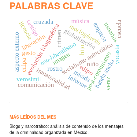
PALABRAS CLAVE
música
castigo
cruzada
escuela
licencia
empresa
usuarios
evolución filogenética
morfogénesis
globalización
crimen
aspecto externo
liberación
neo-liberalismo
socialismo autocrático
yocasta
hijo
gesto
post-comunismo
imagen
banda ancha
culpa
niño
edipo
rostro
inmaterialidad
mirada
informe
verosímil
veraz
comunicación
MÁS LEÍDOS DEL MES
Blogs y narcotráfico: análisis de contenido de los mensajes
de la criminalidad organizada en México.