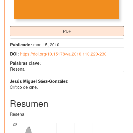
PDF
Publicado:
mar. 15, 2010
DOI:
https://doi.org/10.15178/va.2010.110.229-230
Palabras clave:
Reseña
Contenido
Jesús Miguel Sáez-González
Crítico de cine.
principal
del
Resumen
artículo
Reseña.
Descargas