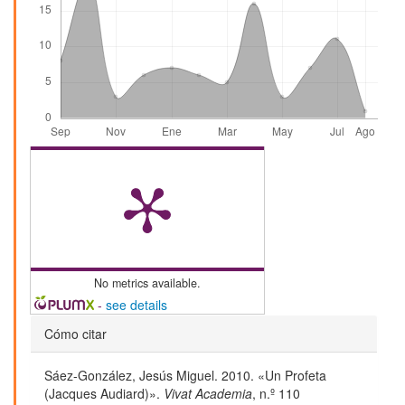
No metrics available.
-
see details
Detalles
Cómo citar
del
Sáez-González, Jesús Miguel. 2010. «Un Profeta
artículo
(Jacques Audiard)».
Vivat Academia
, n.º 110