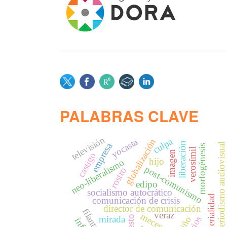
SOCIAL
PALABRAS CLAVE
televisión
culpa
yocasta
globalización
liberación
empresa
periodismo audiovisual
morfogénesis
verosímil
imagen
castigo
hijo
neo-liberalismo
post-comunismo
rostro
edipo
socialismo autocrático
inmaterialidad
comunicación de crisis
director de comunicación
filantropía
veraz
mecenazgo
gesto
mirada
niño