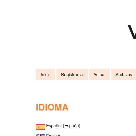
Navegación
principal
Contenido
principal
Barra
lateral
Inicio
Registrarse
Actual
Archivos
IDIOMA
Español (España)
English