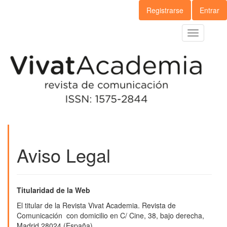
Navegación
Registrarse
Entrar
principal
Contenido
Toggle
principal
navigation
Barra
lateral
Aviso Legal
Titularidad de la Web
El titular de la Revista Vivat Academia. Revista de
Comunicación con domicilio en C/ Cine, 38, bajo derecha,
Madrid 28024 (España)