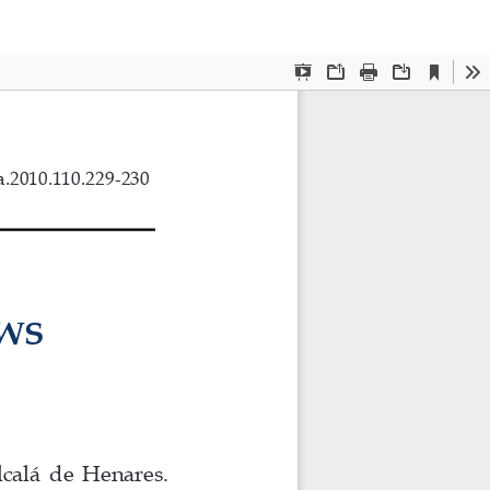
De
De
P