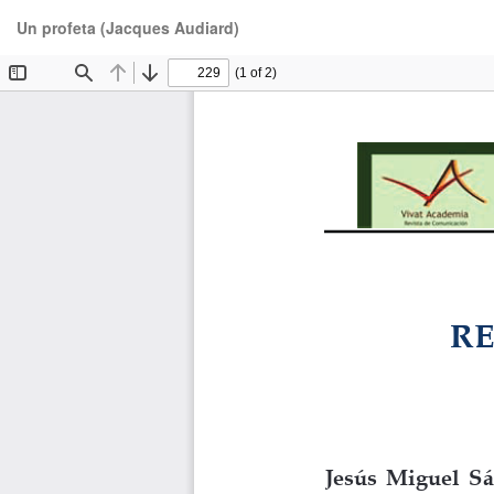
Volver
Un profeta (Jacques Audiard)
a
los
detalles
del
artículo