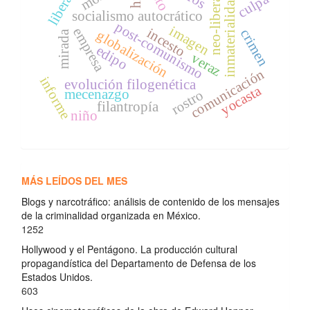
neo-liberalismo
culpa
inmaterialidad
socialismo autocrático
post-comunismo
imagen
empresa
incesto
crimen
globalización
mirada
edipo
veraz
comunicación
informe
evolución filogenética
yocasta
mecenazgo
rostro
filantropía
niño
MÁS LEÍDOS DEL MES
Blogs y narcotráfico: análisis de contenido de los mensajes
de la criminalidad organizada en México.
1252
Hollywood y el Pentágono. La producción cultural
propagandística del Departamento de Defensa de los
Estados Unidos.
603