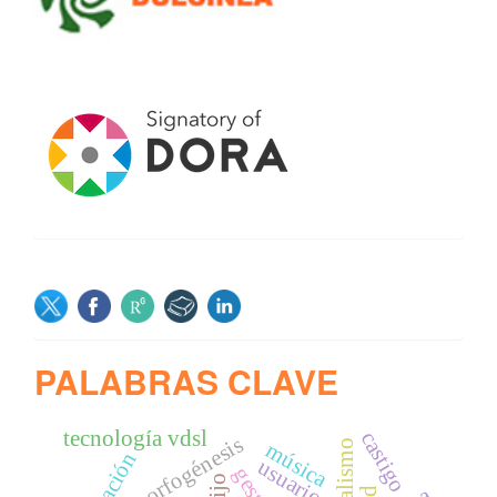
SOCIAL
PALABRAS CLAVE
tecnología vdsl
castigo
morfogénesis
música
liberación
usuarios
gesto
hijo