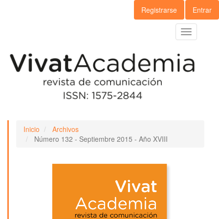
Navegación
Registrarse
Entrar
principal
Contenido
Toggle
principal
navigation
Barra
lateral
Inicio
Archivos
Número 132 - Septiembre 2015 - Año XVIII