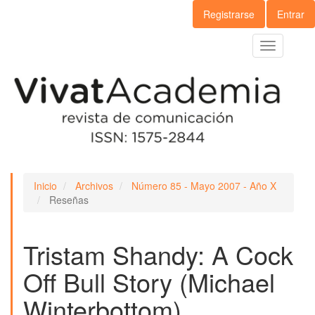
Navegación
Registrarse
Entrar
principal
Contenido
Toggle
principal
navigation
Barra
lateral
Inicio
Archivos
Número 85 - Mayo 2007 - Año X
Reseñas
Tristam Shandy: A Cock
Off Bull Story (Michael
Winterbottom)