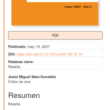
PDF
Publicado:
may. 15, 2007
DOI:
https://doi.org/10.15178/va.2007.85.15-16
Palabras clave:
Reseña
Contenido
Jesús Miguel Sáez-González
Crítico de cine.
principal
del
Resumen
artículo
Reseña.
Descargas