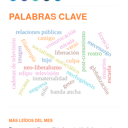
PALABRAS CLAVE
comunicación
relaciones públicas
licencia
post-comunismo
castigo
mirada
filantropía
cadenas de televisión
mecenazgo
veraz
socialismo autocrático
imagen
liberación
rostro
hijo
culpa
usuarios
globalización
neo-liberalismo
escuela
morfogénesis
edipo
televisión
inmaterialidad
yocasta
gesto
empresa
niño
banda ancha
MÁS LEÍDOS DEL MES