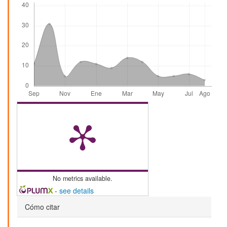
No metrics available.
-
see details
Detalles
Cómo citar
del