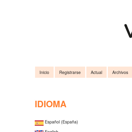
Navegación
principal
Contenido
principal
Barra
lateral
Inicio
Registrarse
Actual
Archivos
IDIOMA
Español (España)
English