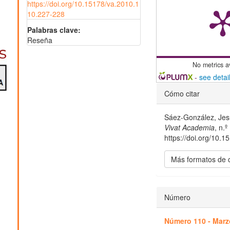
https://doi.org/10.15178/va.2010.1
10.227-228
Palabras clave:
Reseña
No metrics a
-
see detai
Detalles
Cómo citar
del
Sáez-González, Jes
artículo
Vivat Academia
, n.
https://doi.org/10.
Más formatos de 
Número
Número 110 - Marzo