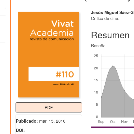
Barra
Contenido
Jesús Miguel Sáez-G
Crítico de cine.
lateral
principal
del
del
Resumen
artículo
artículo
Reseña.
Descargas
PDF
Publicado:
mar. 15, 2010
DOI: