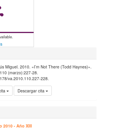
vailable.
ls
ús Miguel. 2010. «I’m Not There (Todd Haynes)».
º 110 (marzo):227-28.
15178/va.2010.110.227-228.
cita
Descargar cita
 2010 - Año XIII