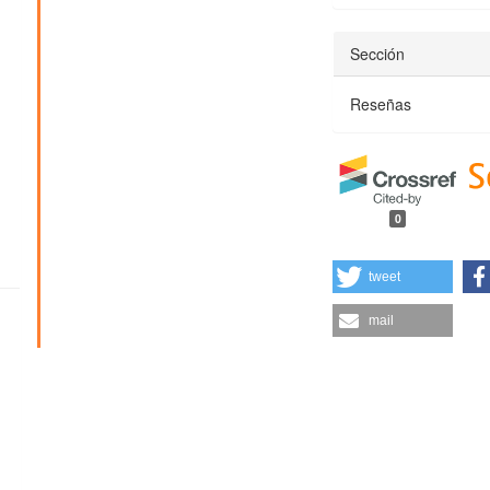
Sección
Reseñas
0
tweet
mail