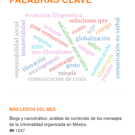
evolución filogenética
soluciones iptv
comunicación no verbal
socialismo autocrático
inmaterialidad
castigo
post-comunismo
responsabilidad social
informe
rostro
hijo
empresa
globalización
edipo
imagen
comunicación
niño
neo-liberalismo
filantropía
mecenazgo
morfogénesis
liberación
gesto
yocasta
mirada
comunicación de crisis
MÁS LEÍDOS DEL MES
Blogs y narcotráfico: análisis de contenido de los mensajes
de la criminalidad organizada en México.
1247