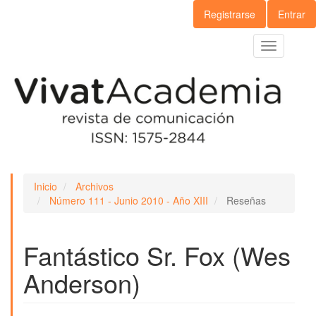
Navegación
Registrarse
Entrar
principal
Contenido
Toggle
principal
navigation
Barra
lateral
Inicio
Archivos
Número 111 - Junio 2010 - Año XIII
Reseñas
Fantástico Sr. Fox (Wes
Anderson)