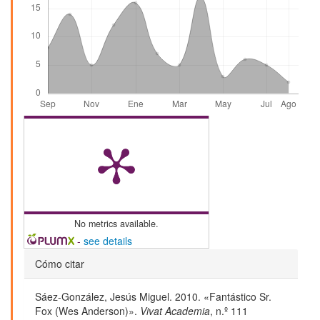
No metrics available.
-
see details
Detalles
Cómo citar
del
Sáez-González, Jesús Miguel. 2010. «Fantástico Sr.
artículo
Fox (Wes Anderson)».
Vivat Academia
, n.º 111