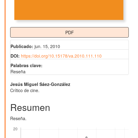
PDF
Publicado:
jun. 15, 2010
DOI:
https://doi.org/10.15178/va.2010.111.110
Palabras clave:
Reseña
Contenido
Jesús Miguel Sáez-González
Crítico de cine.
principal
del
Resumen
artículo
Reseña.
Descargas