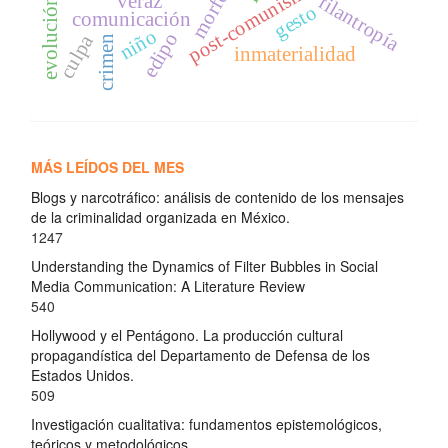
post-comunismo
veraz
filantropía
gesto
comunicación
niño
edipo
culpa
crimen
inmaterialidad
MÁS LEÍDOS DEL MES
Blogs y narcotráfico: análisis de contenido de los mensajes
de la criminalidad organizada en México.
1247
Understanding the Dynamics of Filter Bubbles in Social
Media Communication: A Literature Review
540
Hollywood y el Pentágono. La producción cultural
propagandística del Departamento de Defensa de los
Estados Unidos.
509
Investigación cualitativa: fundamentos epistemológicos,
teóricos y metodológicos