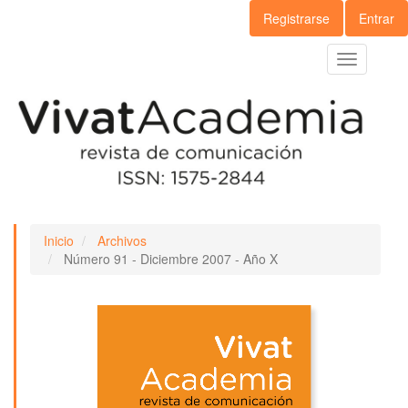
Navegación
Registrarse
Entrar
principal
Contenido
Toggle
principal
navigation
Barra
lateral
Inicio
Archivos
Número 91 - Diciembre 2007 - Año X