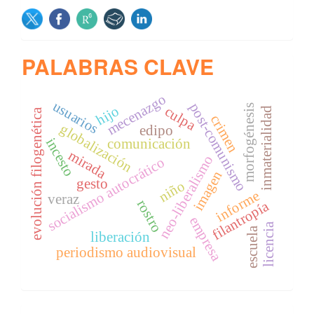
SOCIAL
PALABRAS CLAVE
mecenazgo
usuarios
post-comunismo
morfogénesis
hijo
culpa
inmaterialidad
evolución filogenética
crimen
globalización
edipo
incesto
comunicación
mirada
neo-liberalismo
socialismo autocrático
imagen
gesto
niño
informe
veraz
rostro
filantropía
empresa
licencia
escuela
liberación
periodismo audiovisual