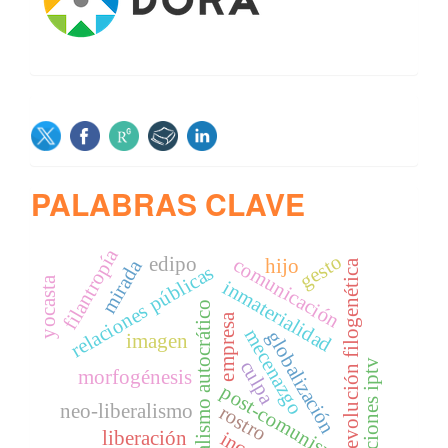
SOCIAL
PALABRAS CLAVE
filantropía
gesto
edipo
comunicación
mirada
hijo
evolución filogenética
relaciones públicas
yocasta
inmaterialidad
socialismo autocrático
empresa
mecenazgo
globalización
imagen
culpa
soluciones iptv
morfogénesis
post-comunismo
neo-liberalismo
rostro
liberación