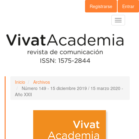
Navegación
Registrarse
Entrar
principal
Contenido
Toggle
principal
navigation
Barra
lateral
Inicio
Archivos
Número 149 - 15 diciembre 2019 / 15 marzo 2020 -
Año XXII