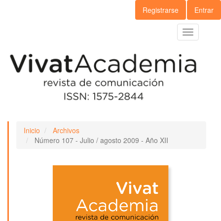
Navegación
Registrarse
Entrar
principal
Contenido
Toggle
principal
navigation
Barra
lateral
Inicio
Archivos
Número 107 - Julio / agosto 2009 - Año XII