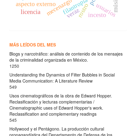
música
filantropía
mecenazgo
aspecto externo
usuarios
rostro
veraz
licencia
incesto
MÁS LEÍDOS DEL MES
Blogs y narcotráfico: análisis de contenido de los mensajes
de la criminalidad organizada en México.
1250
Understanding the Dynamics of Filter Bubbles in Social
Media Communication: A Literature Review
549
Usos cinematográficos de la obra de Edward Hopper.
Reclasificación y lecturas complementarias /
Cinematographic uses of Edward Hopper's work.
Reclassification and complementary readings
545
Hollywood y el Pentágono. La producción cultural
propagandística del Departamento de Defensa de los