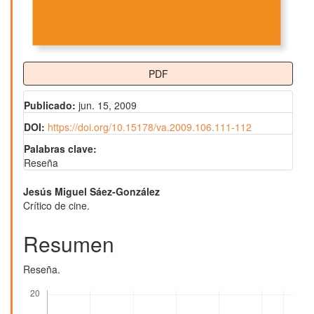
PDF
Publicado:
jun. 15, 2009
DOI:
https://doi.org/10.15178/va.2009.106.111-112
Palabras clave:
Reseña
Contenido
Jesús Miguel Sáez-González
Crítico de cine.
principal
del
Resumen
artículo
Reseña.
Descargas