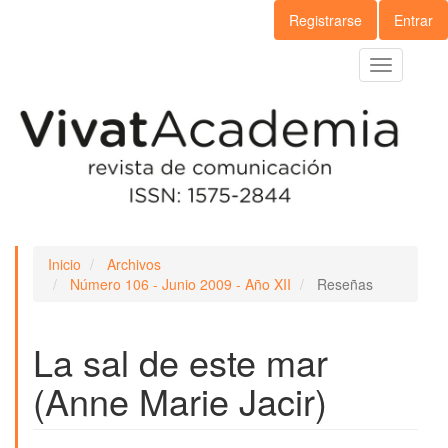
Navegación
Registrarse
Entrar
principal
Contenido
Toggle
principal
navigation
Barra
lateral
Inicio
Archivos
Número 106 - Junio 2009 - Año XII
Reseñas
La sal de este mar
(Anne Marie Jacir)