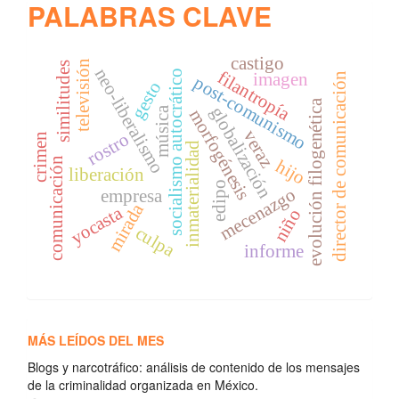
PALABRAS CLAVE
castigo
televisión
similitudes
neo-liberalismo
filantropía
socialismo autocrático
imagen
director de comunicación
post-comunismo
gesto
evolución filogenética
globalización
música
morfogénesis
veraz
rostro
crimen
inmaterialidad
comunicación
hijo
liberación
edipo
mecenazgo
empresa
mirada
yocasta
niño
culpa
informe
MÁS LEÍDOS DEL MES
Blogs y narcotráfico: análisis de contenido de los mensajes
de la criminalidad organizada en México.