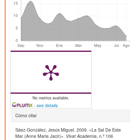
No metrics available.
-
see details
Detalles
Cómo citar
del
Sáez-González, Jesús Miguel. 2009. «La Sal De Este
artículo
Mar (Anne Marie Jacir)».
Vivat Academia
, n.º 106