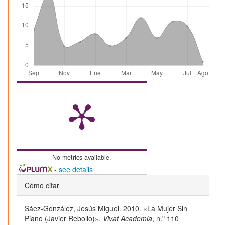
No metrics available.
-
see details
Detalles
Cómo citar
del
Sáez-González, Jesús Miguel. 2010. «La Mujer Sin
artículo
Piano (Javier Rebollo)».
Vivat Academia
, n.º 110