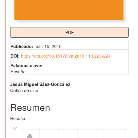
PDF
Publicado:
mar. 15, 2010
DOI:
https://doi.org/10.15178/va.2010.110.223-224
Palabras clave:
Reseña
Contenido
Jesús Miguel Sáez-González
Crítico de cine.
principal
del
Resumen
artículo
Reseña.
Descargas