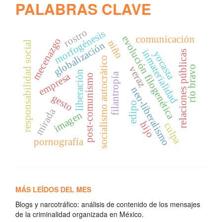
PALABRAS CLAVE
rostro
morfogénesis
comunicación
evolución filogenética
mecenazgo
niño
responsabilidad social
globalización
inmaterialidad
relaciones públicas
yocasta
socialismo autocrático
río bravo
veraz
liberación
empresa
filantropía
post-comunismo
neo-liberalismo
gesto
edipo
mirada
imagen
hijo
culpa
pornografía
MÁS LEÍDOS DEL MES
Blogs y narcotráfico: análisis de contenido de los mensajes
de la criminalidad organizada en México.