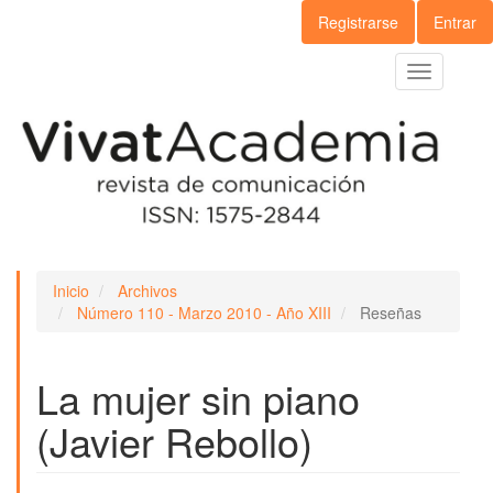
Navegación
Registrarse
Entrar
principal
Contenido
Toggle
principal
navigation
Barra
lateral
Inicio
Archivos
Número 110 - Marzo 2010 - Año XIII
Reseñas
La mujer sin piano
(Javier Rebollo)