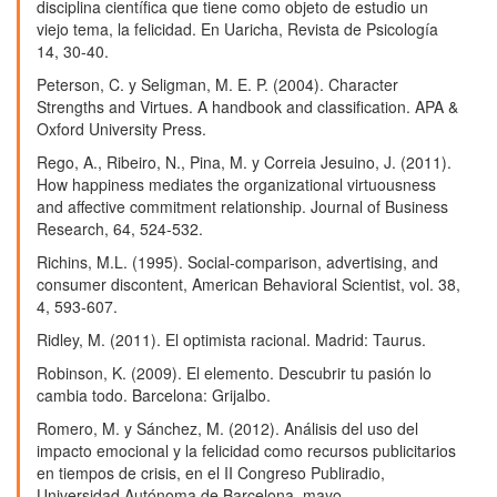
disciplina científica que tiene como objeto de estudio un
viejo tema, la felicidad. En Uaricha, Revista de Psicología
14, 30-40.
Peterson, C. y Seligman, M. E. P. (2004). Character
Strengths and Virtues. A handbook and classification. APA &
Oxford University Press.
Rego, A., Ribeiro, N., Pina, M. y Correia Jesuino, J. (2011).
How happiness mediates the organizational virtuousness
and affective commitment relationship. Journal of Business
Research, 64, 524-532.
Richins, M.L. (1995). Social-comparison, advertising, and
consumer discontent, American Behavioral Scientist, vol. 38,
4, 593-607.
Ridley, M. (2011). El optimista racional. Madrid: Taurus.
Robinson, K. (2009). El elemento. Descubrir tu pasión lo
cambia todo. Barcelona: Grijalbo.
Romero, M. y Sánchez, M. (2012). Análisis del uso del
impacto emocional y la felicidad como recursos publicitarios
en tiempos de crisis, en el II Congreso Publiradio,
Universidad Autónoma de Barcelona, mayo.