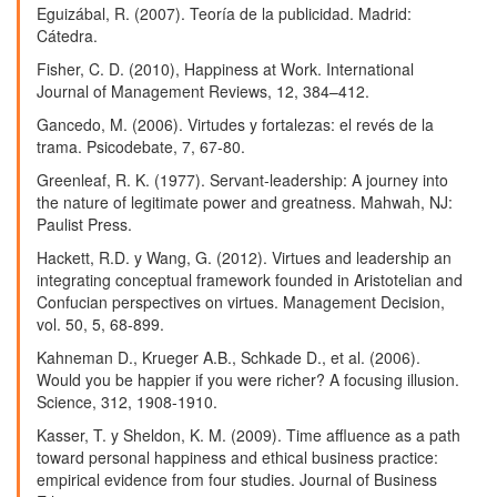
Eguizábal, R. (2007). Teoría de la publicidad. Madrid:
Cátedra.
Fisher, C. D. (2010), Happiness at Work. International
Journal of Management Reviews, 12, 384–412.
Gancedo, M. (2006). Virtudes y fortalezas: el revés de la
trama. Psicodebate, 7, 67-80.
Greenleaf, R. K. (1977). Servant-leadership: A journey into
the nature of legitimate power and greatness. Mahwah, NJ:
Paulist Press.
Hackett, R.D. y Wang, G. (2012). Virtues and leadership an
integrating conceptual framework founded in Aristotelian and
Confucian perspectives on virtues. Management Decision,
vol. 50, 5, 68-899.
Kahneman D., Krueger A.B., Schkade D., et al. (2006).
Would you be happier if you were richer? A focusing illusion.
Science, 312, 1908-1910.
Kasser, T. y Sheldon, K. M. (2009). Time affluence as a path
toward personal happiness and ethical business practice:
empirical evidence from four studies. Journal of Business