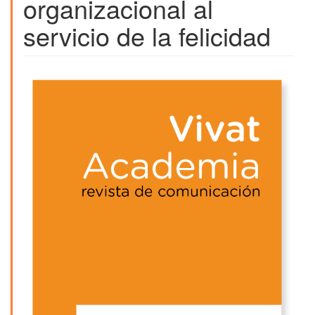
organizacional al
servicio de la felicidad
Barra
lateral
del
artículo