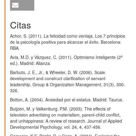
José María Nava Preciado (2025)
Adolescentes felices en la escuela: dimensiones y
experiencias.
Diálogos Pedagógicos,
23
(45),
1.
Citas
10.22529/dp.2025.23(45)01
Achor, S. (2011). La felicidad como ventaja. Los 7 principios
de la psicología positiva para alcanzar el éxito. Barcelona:
RBA.
Avia, M.D. y Vázquez, C. (2011). Optimismo Inteligente (2ª
ed.). Madrid: Alianza.
Barbuto, J. E., Jr., & Wheeler, D. W. (2006). Scale
development and construct clarification of servant
leadership. Group & Organization Management, 31(3), 300-
326.
Botton, A. (2004). Ansiedad por el estatus. Madrid: Taurus.
Buijzen, M. y Valkenburg, P.M. (2003). The effects of
television advertising on materialism, parent-child conflict,
and unhappiness: A review of research. Journal of Applied
Developmental Psychology, vol. 24, 4, 437-456.
Cameron, K.S. Bright, D. y Caza, A. (2004). Exploring the