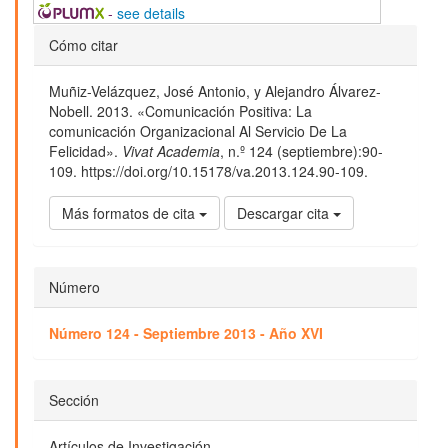
-
see details
Detalles
Cómo citar
del
Muñiz-Velázquez, José Antonio, y Alejandro Álvarez-
artículo
Nobell. 2013. «Comunicación Positiva: La
comunicación Organizacional Al Servicio De La
Felicidad».
Vivat Academia
, n.º 124 (septiembre):90-
109. https://doi.org/10.15178/va.2013.124.90-109.
Más formatos de cita
Descargar cita
Número
Número 124 - Septiembre 2013 - Año XVI
Sección
Artículos de Investigación