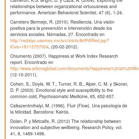
relationships between organizational virtuousness and
performance. American Behavioral Scientist, 47 (6), 1-24.
Carretero Bermejo, R. (2010). Resiliencia. Una visión
positiva para la prevención e intervención desde los
servicios sociales. Nómadas, 27. Encontrado en
http://redalyc.uaemex.mx/src/inicio/ArtPdfRed.jsp?
iCve=18113757004
, (20-02-2012).
Chiumento (2007). Happiness at Work Index Research
report. Encontrado en
http://www.arboraglobal.com/documents/Happiness%20at%20W
(12-10-2011).
Cohen, S., Doyle, W. T., Turner, R. B., Alper, C. M. y Skoner,
D. P. (2003): Emotional style and susceptibility to the
common cold, Psychosomatic Medicine, 65, 652-657.
Csikszentmihalyi, M. (1996). Fluir (Flow). Una psicología de
la felicidad. Barcelona: Kairós.
Dolan, P. y Metcalfe, R. (2012) The relationship between
innovation and subjective wellbeing. Research Policy, vol.
41, 8, 1489-1498.