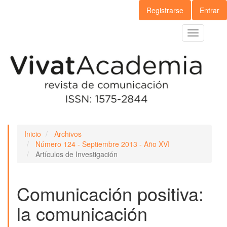
Navegación
Registrarse
Entrar
principal
Contenido
Toggle
principal
navigation
Barra
lateral
Inicio
Archivos
Número 124 - Septiembre 2013 - Año XVI
Artículos de Investigación
Comunicación positiva:
la comunicación