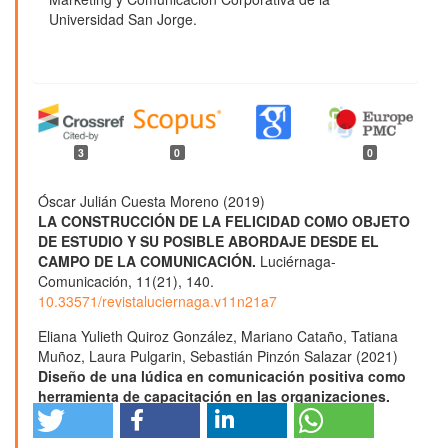
Universidad San Jorge.
3
0
0
Óscar Julián Cuesta Moreno (2019)
LA CONSTRUCCIÓN DE LA FELICIDAD COMO OBJETO
DE ESTUDIO Y SU POSIBLE ABORDAJE DESDE EL
CAMPO DE LA COMUNICACIÓN.
Luciérnaga-
Comunicación,
11
(21),
140.
10.33571/revistaluciernaga.v11n21a7
Eliana Yulieth Quiroz González, Mariano Cataño, Tatiana
Muñoz, Laura Pulgarin, Sebastián Pinzón Salazar (2021)
Diseño de una lúdica en comunicación positiva como
herramienta de capacitación en las organizaciones.
Entre Ciencia e Ingeniería,
15
(29),
46.
10.31908/19098367.2657