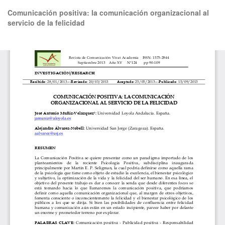
Volver
Comunicación positiva: la comunicación organizacional al
a
servicio de la felicidad
los
detalles
del
De
De
artículo
P