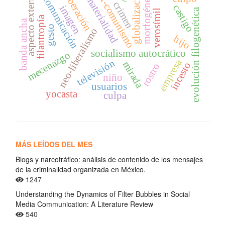
post-comunismo
inmaterialidad
globalización
morfogénesis
aspecto externo
liberación
comunicación
crimen
castigo
imagen
evolución filogenética
verosímil
filantropía
banda ancha
gesto
neo-liberalismo
hijo
socialismo autocrático
mecenazgo
empresa
televisión
mirada
incesto
rostro
niño
usuarios
yocasta
culpa
MÁS LEÍDOS DEL MES
Blogs y narcotráfico: análisis de contenido de los mensajes
de la criminalidad organizada en México.
1247
Understanding the Dynamics of Filter Bubbles in Social
Media Communication: A Literature Review
540