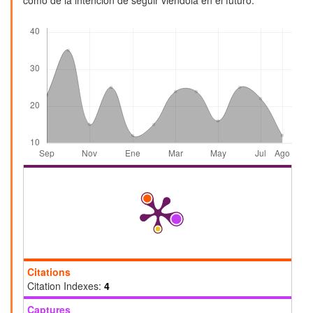
Descargas
Citations
Citation Indexes:
4
Captures