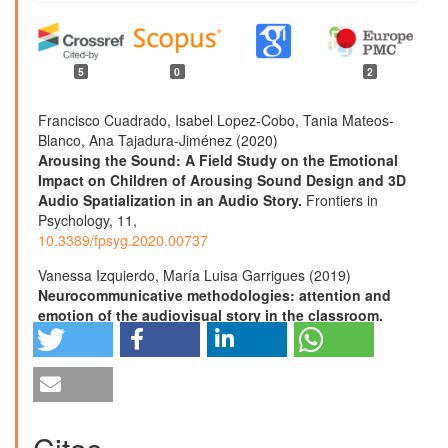
5
0
2
Francisco Cuadrado, Isabel Lopez-Cobo, Tania Mateos-
Blanco, Ana Tajadura-Jiménez (2020)
Arousing the Sound: A Field Study on the Emotional
Impact on Children of Arousing Sound Design and 3D
Audio Spatialization in an Audio Story.
Frontiers in
Psychology,
11
,
10.3389/fpsyg.2020.00737
Vanessa Izquierdo, María Luisa Garrigues (2019)
Neurocommunicative methodologies: attention and
emotion of the audiovisual story in the classroom.
Multidisciplinary Journal for Education, Social and
Technological Sciences,
6
(1),
89.
10.4995/muse.2019.10670
María José Arrojo, Elena Martín (2019)
El seguimiento activo de las series de ficción en