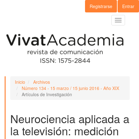
Navegación
Registrarse
Entrar
principal
Contenido
Toggle
principal
navigation
Barra
lateral
Inicio
Archivos
Número 134 - 15 marzo / 15 junio 2016 - Año XIX
Artículos de Investigación
Neurociencia aplicada a
la televisión: medición