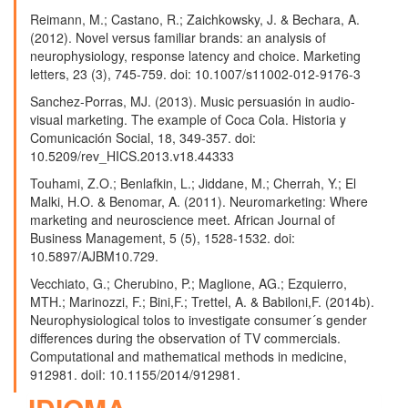
Reimann, M.; Castano, R.; Zaichkowsky, J. & Bechara, A.
(2012). Novel versus familiar brands: an analysis of
neurophysiology, response latency and choice. Marketing
letters, 23 (3), 745-759. doi: 10.1007/s11002-012-9176-3
Sanchez-Porras, MJ. (2013). Music persuasión in audio-
visual marketing. The example of Coca Cola. Historia y
Comunicación Social, 18, 349-357. doi:
10.5209/rev_HICS.2013.v18.44333
Touhami, Z.O.; Benlafkin, L.; Jiddane, M.; Cherrah, Y.; El
Malki, H.O. & Benomar, A. (2011). Neuromarketing: Where
marketing and neuroscience meet. African Journal of
Business Management, 5 (5), 1528-1532. doi:
10.5897/AJBM10.729.
Vecchiato, G.; Cherubino, P.; Maglione, AG.; Ezquierro,
MTH.; Marinozzi, F.; Bini,F.; Trettel, A. & Babiloni,F. (2014b).
Neurophysiological tolos to investigate consumer´s gender
differences during the observation of TV commercials.
Computational and mathematical methods in medicine,
912981. doiI: 10.1155/2014/912981.