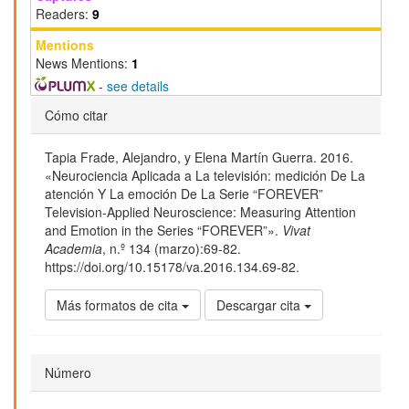
Readers:
9
Mentions
News Mentions:
1
-
see details
Detalles
Cómo citar
del
Tapia Frade, Alejandro, y Elena Martín Guerra. 2016.
artículo
«Neurociencia Aplicada a La televisión: medición De La
atención Y La emoción De La Serie “FOREVER”
Television-Applied Neuroscience: Measuring Attention
and Emotion in the Series “FOREVER”».
Vivat
Academia
, n.º 134 (marzo):69-82.
https://doi.org/10.15178/va.2016.134.69-82.
Más formatos de cita
Descargar cita
Número