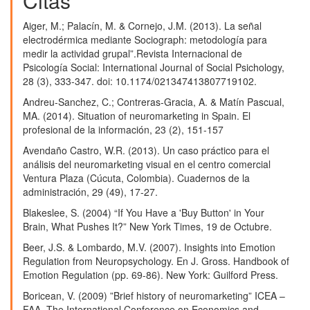
Citas
internet. La atención y la emoción como
desencadenantes del binge-watching.
Revista de
Aiger, M.; Palacín, M. & Cornejo, J.M. (2013). La señal
Comunicación,
18
(2),
3.
electrodérmica mediante Sociograph: metodología para
10.26441/RC18.2-2019-A1-1
medir la actividad grupal”.Revista Internacional de
Psicología Social: International Journal of Social Psichology,
Víctor Manuel Pérez-Martínez, Beatriz Aparicio Vinacua,
28 (3), 333-347. doi: 10.1174/021347413807719102.
María Dolores Rodríguez-González (2020)
Acoso escolar, violación y suicidio en twitter:
Andreu-Sanchez, C.; Contreras-Gracia, A. & Matín Pascual,
segunda temporada de «por trece razones»..
Vivat
MA. (2014). Situation of neuromarketing in Spain. El
Academia,
137.
profesional de la información, 23 (2), 151-157
10.15178/va.2020.153.137-168
Avendaño Castro, W.R. (2013). Un caso práctico para el
Beatriz Villarejo-Carballido, Cristina M. Pulido, Harkaitz
análisis del neuromarketing visual en el centro comercial
Zubiri-Esnaola, Esther Oliver (2022)
Ventura Plaza (Cúcuta, Colombia). Cuadernos de la
Young People’s Voices and Science for Overcoming
administración, 29 (49), 17-27.
Toxic Relationships Represented in Sex Education.
Blakeslee, S. (2004) “If You Have a 'Buy Button' in Your
International Journal of Environmental Research and
Brain, What Pushes It?” New York Times, 19 de Octubre.
Public Health,
19
(6),
3316.
10.3390/ijerph19063316
Beer, J.S. & Lombardo, M.V. (2007). Insights into Emotion
Regulation from Neuropsychology. En J. Gross. Handbook of
Emotion Regulation (pp. 69-86). New York: Guilford Press.
Boricean, V. (2009) ”Brief history of neuromarketing” ICEA –
FAA. The International Conference on Economics and