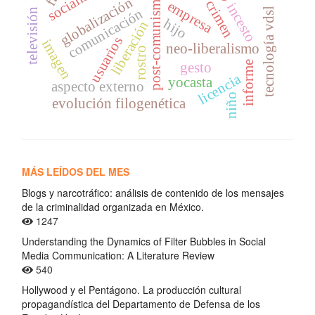
post-comunismo
globalización
crimen
empresa
incesto
tecnología vdsl
comunicación
televisión
hijo
liberación
usuarios
imagen
neo-liberalismo
rostro
informe
gesto
licencia
yocasta
aspecto externo
niño
evolución filogenética
MÁS LEÍDOS DEL MES
Blogs y narcotráfico: análisis de contenido de los mensajes
de la criminalidad organizada en México.
1247
Understanding the Dynamics of Filter Bubbles in Social
Media Communication: A Literature Review
540
Hollywood y el Pentágono. La producción cultural
propagandística del Departamento de Defensa de los