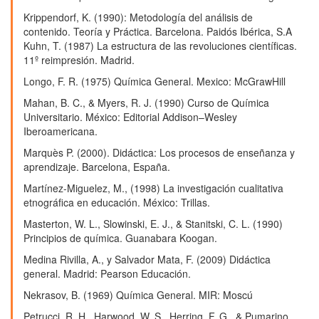
Krippendorf, K. (1990): Metodología del análisis de
contenido. Teoría y Práctica. Barcelona. Paidós Ibérica, S.A
Kuhn, T. (1987) La estructura de las revoluciones científicas.
11º reimpresión. Madrid.
Longo, F. R. (1975) Química General. Mexico: McGrawHill
Mahan, B. C., & Myers, R. J. (1990) Curso de Química
Universitario. México: Editorial Addison–Wesley
Iberoamericana.
Marquès P. (2000). Didáctica: Los procesos de enseñanza y
aprendizaje. Barcelona, España.
Martínez-Miguelez, M., (1998) La investigación cualitativa
etnográfica en educación. México: Trillas.
Masterton, W. L., Slowinski, E. J., & Stanitski, C. L. (1990)
Principios de química. Guanabara Koogan.
Medina Rivilla, A., y Salvador Mata, F. (2009) Didáctica
general. Madrid: Pearson Educación.
Nekrasov, B. (1969) Química General. MIR: Moscú
Petrucci, R. H., Harwood, W. S., Herring, F. G., & Pumarino,