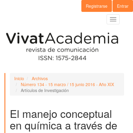
Navegación
Registrarse
Entrar
principal
Contenido
Toggle
principal
navigation
Barra
lateral
Inicio
Archivos
Número 134 - 15 marzo / 15 junio 2016 - Año XIX
Artículos de Investigación
El manejo conceptual
en química a través de