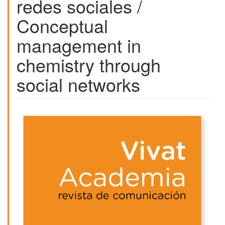
redes sociales /
Conceptual
management in
chemistry through
social networks
Barra
lateral
del
artículo