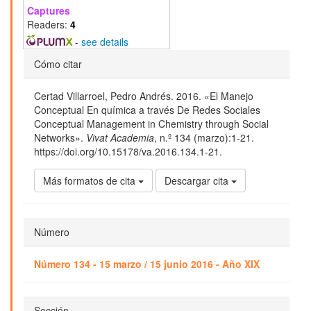
Captures
Readers:
4
-
see details
Detalles
Cómo citar
del
Certad Villarroel, Pedro Andrés. 2016. «El Manejo
artículo
Conceptual En química a través De Redes Sociales
Conceptual Management in Chemistry through Social
Networks».
Vivat Academia
, n.º 134 (marzo):1-21.
https://doi.org/10.15178/va.2016.134.1-21.
Más formatos de cita
Descargar cita
Número
Número 134 - 15 marzo / 15 junio 2016 - Año XIX
Sección