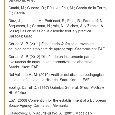
Catalá, M.; Cubero, R.; Díaz, J.; Feu, M.; García de la Torre,
E.; García
Díaz, J.; Jimenez, M.; Pedrinaci, E.; Pujol, R.; Sanmartí, N.;
Sequeiros, L.; Solsona, N.; Vilá, N.; Vilches, A. y Zabala, A.
(2002) Las ciencias en la escuela: teoría y práctica.
Caracas: Graò
Certad V., P. (2011) Enseñando Química a través del
edublog como ambiente de aprendizaje. Saarbrücken: EAE
Certad V., P. (2012) Diseño de un instrumento para la
evaluación de entornos de aprendizaje colaborativo.
Saarbrücken: EAE
Del Valle de V., M. (2010) Análisis del discurso pedagógico
en la enseñanza de la Historia. Saarbrücken: EAE
Ebbing, Darrell D. (1997) Química General, 5ª ed. McGraw-
Hill:México
ESA (2003) Convention for the establishment of a European
Space Agency. Darmstadt, Alemania
Galagovsky, L. y Adúriz-Bravo, A. (2001) Modelos y