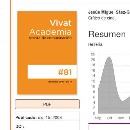
Barra
Contenido
Jesús Miguel Sáez-G
Crítico de cine.
lateral
principal
del
del
Resumen
artículo
artículo
Reseña.
Descargas
PDF
Publicado:
dic. 15, 2006
DOI: