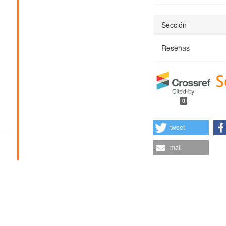
Sección
Reseñas
0
tweet
mail