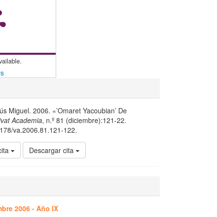
vailable.
ls
ús Miguel. 2006. «’Omaret Yacoubian’ De
ivat Academia
, n.º 81 (diciembre):121-22.
15178/va.2006.81.121-122.
cita
Descargar cita
bre 2006 - Año IX