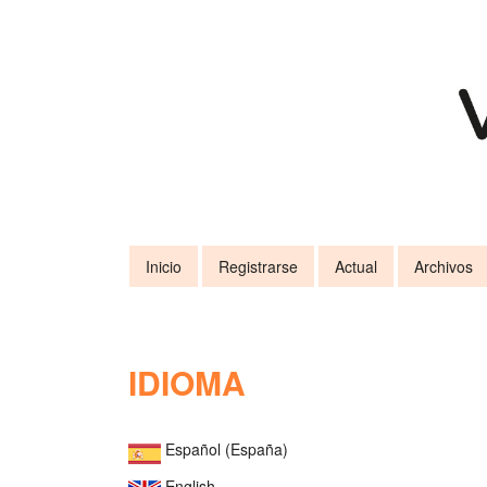
Navegación
principal
Contenido
principal
Barra
lateral
Inicio
Registrarse
Actual
Archivos
IDIOMA
Español (España)
English