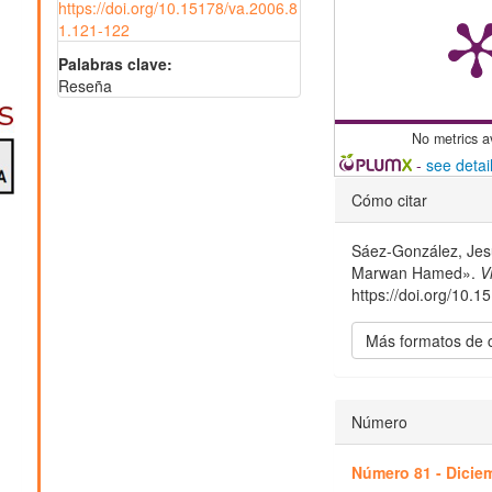
https://doi.org/10.15178/va.2006.8
1.121-122
Palabras clave:
Reseña
No metrics a
-
see detai
Detalles
Cómo citar
del
Sáez-González, Jes
artículo
Marwan Hamed».
V
https://doi.org/10.
Más formatos de 
Número
Número 81 - Diciem