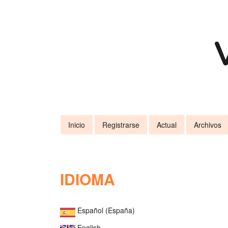
Navegación
principal
Contenido
principal
Barra
lateral
Inicio
Registrarse
Actual
Archivos
IDIOMA
Español (España)
English