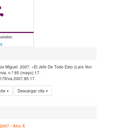
vailable.
ls
s Miguel. 2007. «El Jefe De Todo Esto (Lars Von
mia
, n.º 85 (mayo):17.
15178/va.2007.85.17.
cita
Descargar cita
2007 - Año X