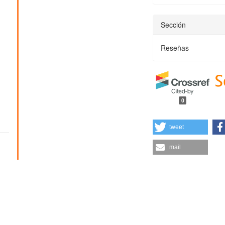
Sección
Reseñas
0
tweet
mail