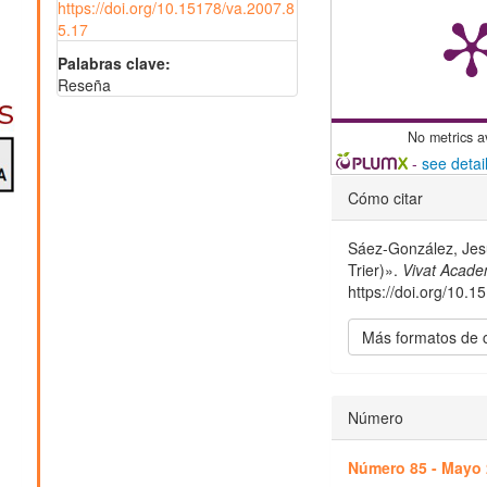
https://doi.org/10.15178/va.2007.8
5.17
Palabras clave:
Reseña
No metrics a
-
see detai
Detalles
Cómo citar
del
Sáez-González, Jesú
artículo
Trier)».
Vivat Acade
https://doi.org/10.
Más formatos de 
Número
Número 85 - Mayo 