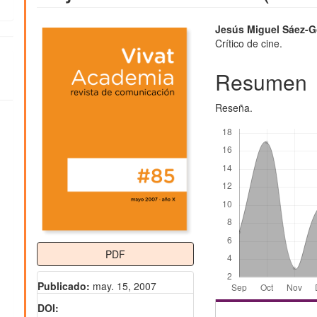
Barra
Contenido
Jesús Miguel Sáez-G
Crítico de cine.
lateral
principal
del
del
Resumen
artículo
artículo
Reseña.
Descargas
PDF
Publicado:
may. 15, 2007
DOI: