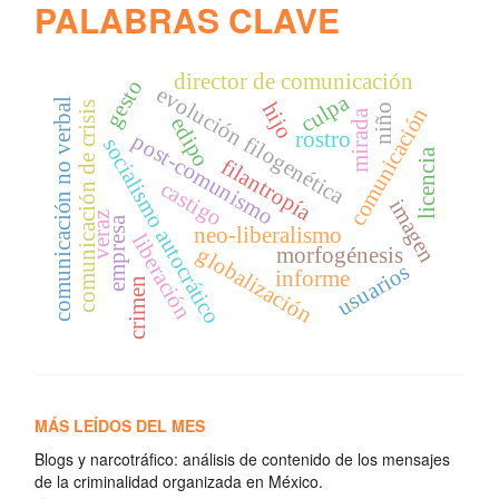
PALABRAS CLAVE
director de comunicación
gesto
evolución filogenética
culpa
comunicación no verbal
hijo
comunicación de crisis
niño
comunicación
mirada
edipo
rostro
post-comunismo
socialismo autocrático
licencia
filantropía
castigo
imagen
veraz
empresa
neo-liberalismo
liberación
globalización
morfogénesis
usuarios
informe
crimen
MÁS LEÍDOS DEL MES
Blogs y narcotráfico: análisis de contenido de los mensajes
de la criminalidad organizada en México.