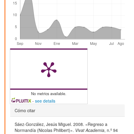
No metrics available.
-
see details
Detalles
Cómo citar
del
Sáez-González, Jesús Miguel. 2008. «Regreso a
artículo
Normandía (Nicolas Philibert)».
Vivat Academia
, n.º 94