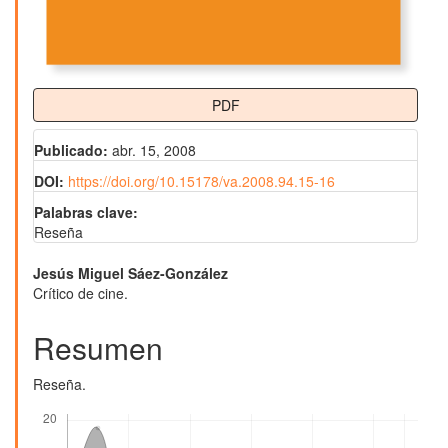
PDF
Publicado:
abr. 15, 2008
DOI:
https://doi.org/10.15178/va.2008.94.15-16
Palabras clave:
Reseña
Contenido
Jesús Miguel Sáez-González
Crítico de cine.
principal
del
Resumen
artículo
Reseña.
Descargas