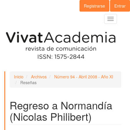
Navegación
Registrarse
Entrar
principal
Contenido
Toggle
principal
navigation
Barra
lateral
Inicio
Archivos
Número 94 - Abril 2008 - Año XI
Reseñas
Regreso a Normandía
(Nicolas Philibert)