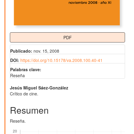
PDF
Publicado:
nov. 15, 2008
DOI:
https://doi.org/10.15178/va.2008.100.40-41
Palabras clave:
Reseña
Contenido
Jesús Miguel Sáez-González
Crítico de cine.
principal
del
Resumen
artículo
Reseña.
Descargas