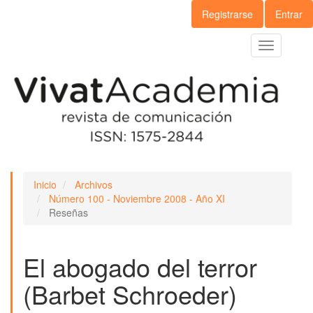
Navegación
Registrarse
Entrar
principal
Contenido
Toggle
principal
navigation
Barra
lateral
Inicio
Archivos
Número 100 - Noviembre 2008 - Año XI
Reseñas
El abogado del terror
(Barbet Schroeder)