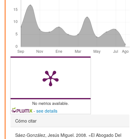
No metrics available.
-
see details
Detalles
Cómo citar
del
Sáez-González, Jesús Miguel. 2008. «El Abogado Del