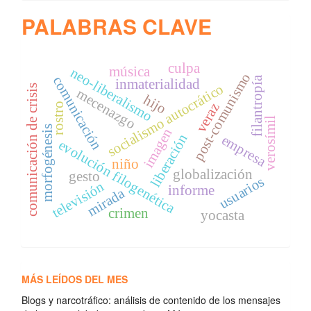
PALABRAS CLAVE
culpa
música
neo-liberalismo
post-comunismo
comunicación
filantropía
inmaterialidad
socialismo autocrático
comunicación de crisis
mecenazgo
hijo
veraz
rostro
verosímil
morfogénesis
imagen
liberación
empresa
evolución filogenética
niño
globalización
gesto
usuarios
televisión
informe
mirada
crimen
yocasta
MÁS LEÍDOS DEL MES
Blogs y narcotráfico: análisis de contenido de los mensajes