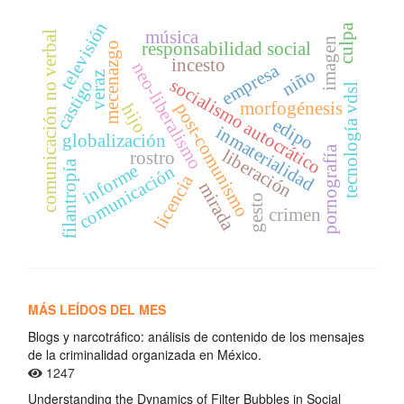
televisión
culpa
música
comunicación no verbal
imagen
responsabilidad social
mecenazgo
incesto
neo-liberalismo
empresa
niño
veraz
socialismo autocrático
castigo
tecnología vdsl
morfogénesis
post-comunismo
hijo
edipo
inmaterialidad
globalización
pornografía
liberación
rostro
filantropía
informe
comunicación
licencia
mirada
gesto
crimen
MÁS LEÍDOS DEL MES
Blogs y narcotráfico: análisis de contenido de los mensajes
de la criminalidad organizada en México.
1247
Understanding the Dynamics of Filter Bubbles in Social