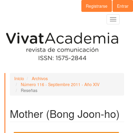
Navegación
Registrarse
Entrar
principal
Contenido
Toggle
principal
navigation
Barra
lateral
Inicio
Archivos
Número 116 - Septiembre 2011 - Año XIV
Reseñas
Mother (Bong Joon-ho)
Barra