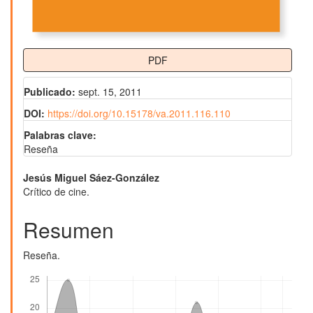
PDF
Publicado:
sept. 15, 2011
DOI:
https://doi.org/10.15178/va.2011.116.110
Palabras clave:
Reseña
Contenido
Jesús Miguel Sáez-González
Crítico de cine.
principal
del
Resumen
artículo
Reseña.
Descargas