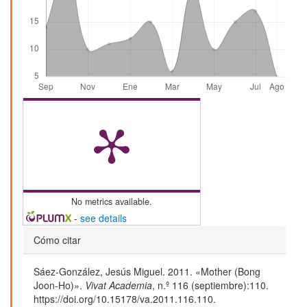
No metrics available.
-
see details
Detalles
Cómo citar
del
Sáez-González, Jesús Miguel. 2011. «Mother (Bong
artículo
Joon-Ho)».
Vivat Academia
, n.º 116 (septiembre):110.
https://doi.org/10.15178/va.2011.116.110.