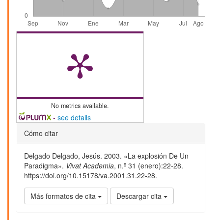
No metrics available.
-
see details
Detalles
Cómo citar
del
Delgado Delgado, Jesús. 2003. «La explosión De Un
artículo
Paradigma».
Vivat Academia
, n.º 31 (enero):22-28.
https://doi.org/10.15178/va.2001.31.22-28.
Más formatos de cita
Descargar cita