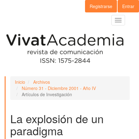
Navegación
Registrarse
Entrar
principal
Contenido
Toggle
principal
navigation
Barra
lateral
Inicio
Archivos
Número 31 - Diciembre 2001 - Año IV
Artículos de Investigación
La explosión de un
paradigma