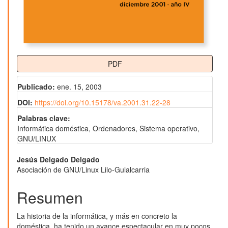
PDF
Publicado:
ene. 15, 2003
DOI:
https://doi.org/10.15178/va.2001.31.22-28
Palabras clave:
Informática doméstica, Ordenadores, Sistema operativo,
GNU/LINUX
Contenido
Jesús Delgado Delgado
Asociación de GNU/Linux Lilo-Gulalcarria
principal
del
Resumen
artículo
La historia de la informática, y más en concreto la
doméstica, ha tenido un avance espectacular en muy pocos