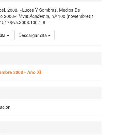
ibel. 2008. «Luces Y Sombras. Medios De
ño 2008».
Vivat Academia
, n.º 100 (noviembre):1-
0.15178/va.2008.100.1-8.
cita
Descargar cita
embre 2008 - Año XI
gación
a