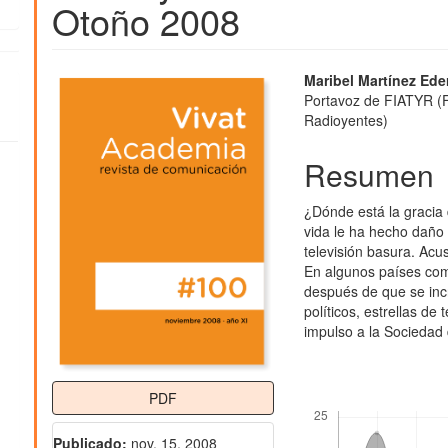
Otoño 2008
Barra
Contenido
Maribel Martínez Ede
Portavoz de FIATYR (F
lateral
principal
Radioyentes)
del
del
Resumen
artículo
artículo
¿Dónde está la gracia
vida le ha hecho daño 
televisión basura. Acu
En algunos países como
después de que se inc
políticos, estrellas de
impulso a la Sociedad 
PDF
Descargas
Publicado:
nov. 15, 2008