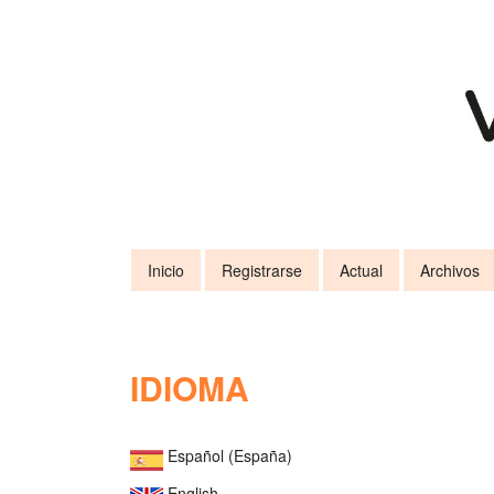
Navegación
principal
Contenido
principal
Barra
lateral
Inicio
Registrarse
Actual
Archivos
IDIOMA
Español (España)
English