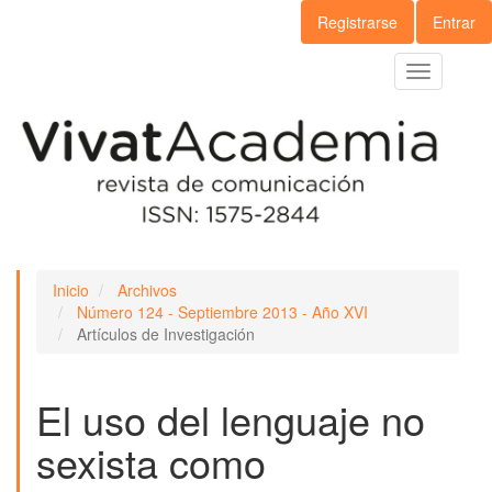
Navegación
Registrarse
Entrar
principal
Contenido
Toggle
principal
navigation
Barra
lateral
Inicio
Archivos
Número 124 - Septiembre 2013 - Año XVI
Artículos de Investigación
El uso del lenguaje no
sexista como