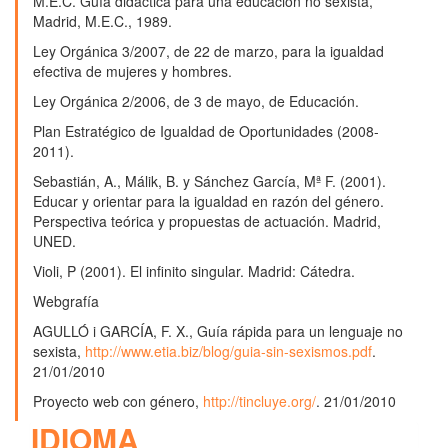
M.E.C. Guía didáctica para una educación no sexista,
Madrid, M.E.C., 1989.
Ley Orgánica 3/2007, de 22 de marzo, para la igualdad
efectiva de mujeres y hombres.
Ley Orgánica 2/2006, de 3 de mayo, de Educación.
Plan Estratégico de Igualdad de Oportunidades (2008-
2011).
Sebastián, A., Málik, B. y Sánchez García, Mª F. (2001).
Educar y orientar para la igualdad en razón del género.
Perspectiva teórica y propuestas de actuación. Madrid,
UNED.
Violi, P (2001). El infinito singular. Madrid: Cátedra.
Webgrafía
AGULLÓ i GARCÍA, F. X., Guía rápida para un lenguaje no
sexista,
http://www.etia.biz/blog/guia-sin-sexismos.pdf
.
21/01/2010
Proyecto web con género,
http://tincluye.org/
. 21/01/2010
IDIOMA