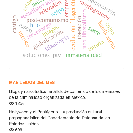
socialismo autocrático
comunicación
crimen
evolución filogenética
empresa
morfogénesis
televisión
edipo
neo-liberalismo
castigo
liberación
post-comunismo
banda ancha
mecenazgo
culpa
rostro
hijo
imagen
gesto
globalización
incesto
filantropía
mirada
soluciones iptv
inmaterialidad
MÁS LEÍDOS DEL MES
Blogs y narcotráfico: análisis de contenido de los mensajes
de la criminalidad organizada en México.
1256
Hollywood y el Pentágono. La producción cultural
propagandística del Departamento de Defensa de los
Estados Unidos.
699