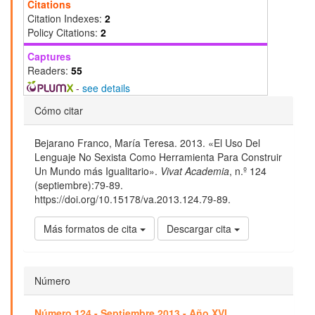
Citations
Citation Indexes:
2
Policy Citations:
2
Captures
Readers:
55
-
see details
Detalles
Cómo citar
del
Bejarano Franco, María Teresa. 2013. «El Uso Del
artículo
Lenguaje No Sexista Como Herramienta Para Construir
Un Mundo más Igualitario».
Vivat Academia
, n.º 124
(septiembre):79-89.
https://doi.org/10.15178/va.2013.124.79-89.
Más formatos de cita
Descargar cita
Número
Número 124 - Septiembre 2013 - Año XVI