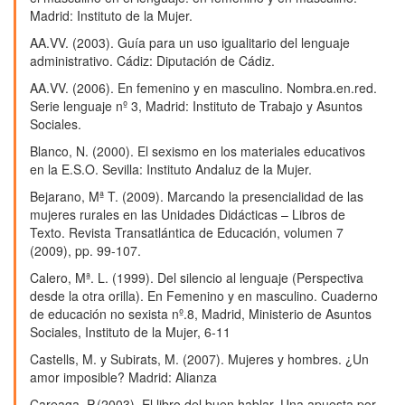
Madrid: Instituto de la Mujer.
De locuciones cansinas a acciones propagandísticas:
argumentos contra el lenguaje inclusivo en el
AA.VV. (2003). Guía para un uso igualitario del lenguaje
columnismo lingüístico español (1980-2020).
Círculo
administrativo. Cádiz: Diputación de Cádiz.
de Lingüística Aplicada a la Comunicación,
89
,
29.
AA.VV. (2006). En femenino y en masculino. Nombra.en.red.
10.5209/clac.79499
Serie lenguaje nº 3, Madrid: Instituto de Trabajo y Asuntos
Sociales.
Blanco, N. (2000). El sexismo en los materiales educativos
en la E.S.O. Sevilla: Instituto Andaluz de la Mujer.
Bejarano, Mª T. (2009). Marcando la presencialidad de las
mujeres rurales en las Unidades Didácticas – Libros de
Texto. Revista Transatlántica de Educación, volumen 7
(2009), pp. 99-107.
Calero, Mª. L. (1999). Del silencio al lenguaje (Perspectiva
desde la otra orilla). En Femenino y en masculino. Cuaderno
de educación no sexista nº.8, Madrid, Ministerio de Asuntos
Sociales, Instituto de la Mujer, 6-11
Castells, M. y Subirats, M. (2007). Mujeres y hombres. ¿Un
amor imposible? Madrid: Alianza
Careaga, P.(2003). El libro del buen hablar. Una apuesta por