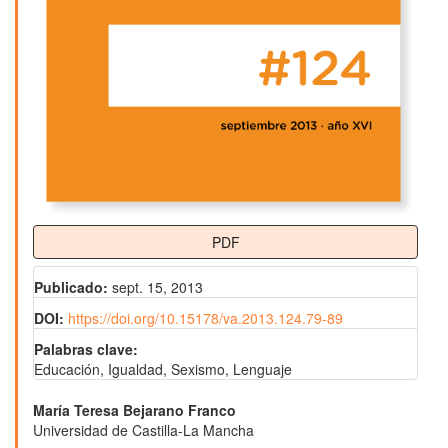
PDF
Publicado:
sept. 15, 2013
DOI:
https://doi.org/10.15178/va.2013.124.79-89
Palabras clave:
Educación, Igualdad, Sexismo, Lenguaje
Contenido
María Teresa Bejarano Franco
Universidad de Castilla-La Mancha