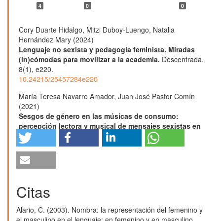
4
0
0
Cory Duarte Hidalgo, Mitzi Duboy-Luengo, Natalia
Hernández Mary (2024)
Lenguaje no sexista y pedagogía feminista. Miradas
(in)cómodas para movilizar a la academia.
Descentrada,
8
(1),
e220.
10.24215/25457284e220
María Teresa Navarro Amador, Juan José Pastor Comín
(2021)
Sesgos de género en las músicas de consumo:
percepción lectora y musical de mensajes sexistas en
estudiantes de magisterio.
Revista Complutense de
Educación,
32
(1),
113.
10.5209/rced.68063
Coralys Del Mar Cabán Pérez (2019)
Lenguaje no inclusivo en la academia.
[in]genios revista
Citas
de investigación y labor creativa,
6
(1),
1.
10.54114/ingeniosv6i1.23748
Alario, C. (2003). Nombra: la representación del femenino y
el masculino en el lenguaje: en femenino y en masculino.
Ana Pano Alamán (2022)