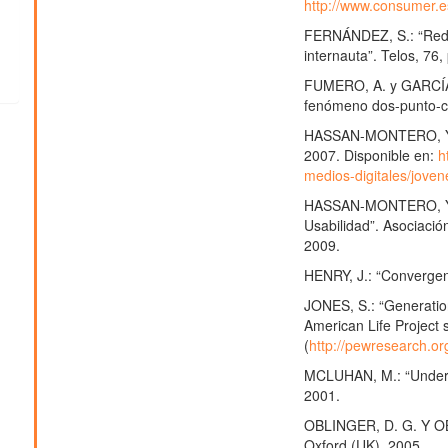
http://www.consumer.e
FERNÁNDEZ, S.: “Rede
internauta”. Telos, 76,
FUMERO, A. y GARCÍA,
fenómeno dos-punto-cer
HASSAN-MONTERO, Y.: “
2007. Disponible en:
h
medios-digitales/joven
HASSAN-MONTERO, Y.
Usabilidad”. Asociació
2009.
HENRY, J.: “Convergent
JONES, S.: “Generatio
American Life Project 
(
http://pewresearch.or
MCLUHAN, M.: “Unders
2001.
OBLINGER, D. G. Y OBL
Oxford (UK), 2005.