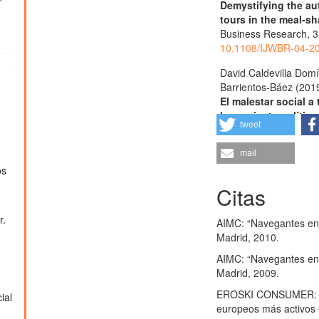
Demystifying the aut
tours in the meal-s
Business Research,
3
10.1108/IJWBR-04-2
David Caldevilla Dom
Barrientos-Báez (201
El malestar social a
herramienta política
tweet
10.4185/RLCS-2019-
mail
os
Citas
r.
AIMC: “Navegantes en 
Madrid, 2010.
AIMC: “Navegantes en 
Madrid, 2009.
EROSKI CONSUMER: ”Un
ial
europeos más activos 