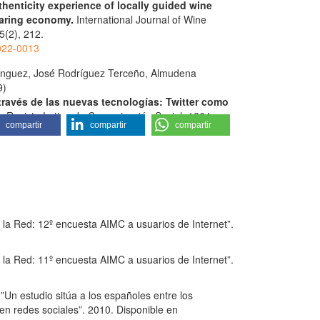
henticity experience of locally guided wine
haring economy.
International Journal of Wine
5
(2),
212.
022-0013
ínguez, José Rodríguez Terceño, Almudena
9)
 través de las nuevas tecnologías: Twitter como
 .
Revista Latina de Comunicación Social,
1264.
compartir
compartir
compartir
1383
la Red: 12º encuesta AIMC a usuarios de Internet”.
la Red: 11º encuesta AIMC a usuarios de Internet”.
 estudio sitúa a los españoles entre los
en redes sociales”. 2010. Disponible en