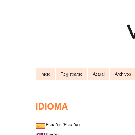
Navegación
principal
Contenido
principal
Barra
lateral
Inicio
Registrarse
Actual
Archivos
IDIOMA
Español (España)
English