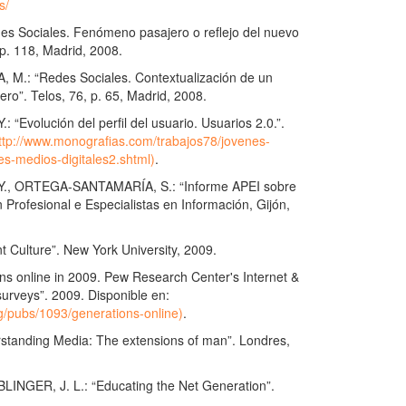
s/
s Sociales. Fenómeno pasajero o reflejo del nuevo
 p. 118, Madrid, 2008.
 M.: “Redes Sociales. Contextualización de un
o”. Telos, 76, p. 65, Madrid, 2008.
Evolución del perfil del usuario. Usuarios 2.0.”.
ttp://www.monografias.com/trabajos78/jovenes-
es-medios-digitales2.shtml)
.
, ORTEGA-SANTAMARÍA, S.: “Informe APEI sobre
n Profesional e Especialistas en Información, Gijón,
 Culture”. New York University, 2009.
ns online in 2009. Pew Research Center's Internet &
surveys”. 2009. Disponible en:
g/pubs/1093/generations-online)
.
tanding Media: The extensions of man”. Londres,
INGER, J. L.: “Educating the Net Generation”.