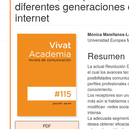
diferentes generaciones
internet
Barra
Contenido
Mónica Matellanes-L
Universidad Europea M
lateral
principal
del
del
Resumen
artículo
artículo
La actual Revolución D
el cual los avances tec
posibilidades comunica
perfiles profesionales
conocimiento.
Los receptores son una
más aún si hablamos d
modifican -redes socia
intensa.
La adecuada segmenta
desea obtener eficacia
PDF