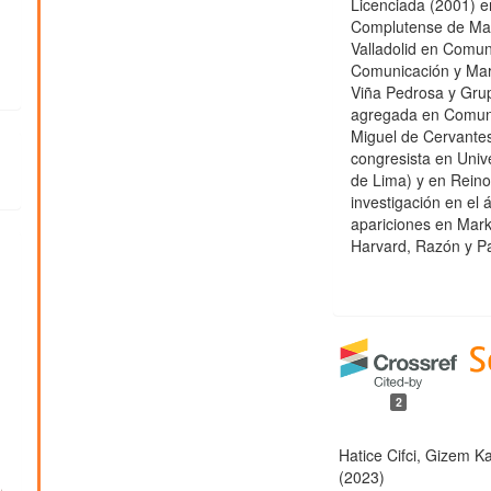
Licenciada (2001) e
Complutense de Madr
Valladolid en Comun
Comunicación y Mark
Viña Pedrosa y Grup
agregada en Comuni
Miguel de Cervantes
congresista en Univ
de Lima) y en Reino
investigación en el
apariciones en Mark
Harvard, Razón y P
ial
2
Hatice Cifci, Gizem K
(2023)