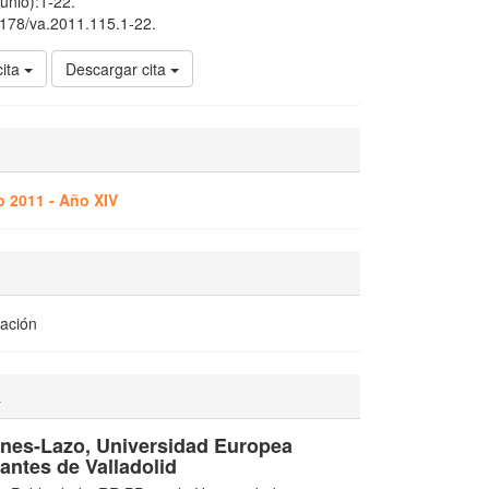
junio):1-22.
15178/va.2011.115.1-22.
cita
Descargar cita
o 2011 - Año XIV
gación
a
anes-Lazo,
Universidad Europea
antes de Valladolid