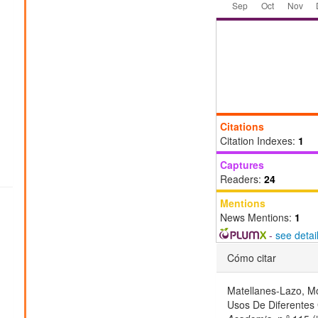
Citations
Citation Indexes:
1
Captures
Readers:
24
Mentions
News Mentions:
1
-
see detai
Detalles
Cómo citar
del
Matellanes-Lazo, M
artículo
Usos De Diferentes