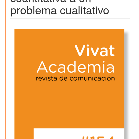
problema cualitativo
Barra
lateral
del
artículo