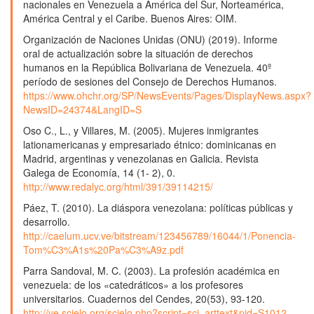
nacionales en Venezuela a América del Sur, Norteamérica,
América Central y el Caribe. Buenos Aires: OIM.
Organización de Naciones Unidas (ONU) (2019). Informe
oral de actualización sobre la situación de derechos
humanos en la República Bolivariana de Venezuela. 40º
período de sesiones del Consejo de Derechos Humanos.
https://www.ohchr.org/SP/NewsEvents/Pages/DisplayNews.aspx?
NewsID=24374&LangID=S
Oso C., L., y Villares, M. (2005). Mujeres inmigrantes
lationamericanas y empresariado étnico: dominicanas en
Madrid, argentinas y venezolanas en Galicia. Revista
Galega de Economía, 14 (1- 2), 0.
http://www.redalyc.org/html/391/39114215/
Páez, T. (2010). La diáspora venezolana: políticas públicas y
desarrollo.
http://caelum.ucv.ve/bitstream/123456789/16044/1/Ponencia-
Tom%C3%A1s%20Pa%C3%A9z.pdf
Parra Sandoval, M. C. (2003). La profesión académica en
venezuela: de los «catedráticos» a los profesores
universitarios. Cuadernos del Cendes, 20(53), 93-120.
http://ve.scielo.org/scielo.php?script=sci_arttext&pid=S1012-