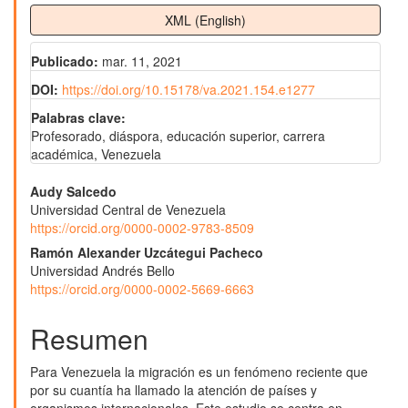
XML (English)
Publicado:
mar. 11, 2021
DOI:
https://doi.org/10.15178/va.2021.154.e1277
Palabras clave:
Profesorado, diáspora, educación superior, carrera
académica, Venezuela
Contenido
Audy Salcedo
Universidad Central de Venezuela
principal
https://orcid.org/0000-0002-9783-8509
del
Ramón Alexander Uzcátegui Pacheco
Universidad Andrés Bello
artículo
https://orcid.org/0000-0002-5669-6663
Resumen
Para Venezuela la migración es un fenómeno reciente que
por su cuantía ha llamado la atención de países y
organismos internacionales. Este estudio se centra en