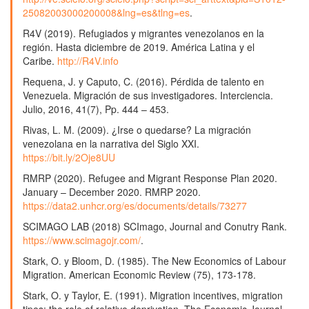
25082003000200008&lng=es&tlng=es
.
R4V (2019). Refugiados y migrantes venezolanos en la
región. Hasta diciembre de 2019. América Latina y el
Caribe.
http://R4V.info
Requena, J. y Caputo, C. (2016). Pérdida de talento en
Venezuela. Migración de sus investigadores. Interciencia.
Julio, 2016, 41(7), Pp. 444 – 453.
Rivas, L. M. (2009). ¿Irse o quedarse? La migración
venezolana en la narrativa del Siglo XXI.
https://bit.ly/2Oje8UU
RMRP (2020). Refugee and Migrant Response Plan 2020.
January – December 2020. RMRP 2020.
https://data2.unhcr.org/es/documents/details/73277
SCIMAGO LAB (2018) SCImago, Journal and Conutry Rank.
https://www.scimagojr.com/
.
Stark, O. y Bloom, D. (1985). The New Economics of Labour
Migration. American Economic Review (75), 173-178.
Stark, O. y Taylor, E. (1991). Migration incentives, migration
tipes: the role of relative deprivation. The Economic Journal,