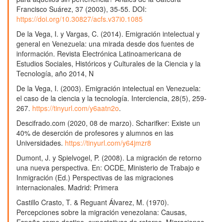
Francisco Suárez, 37 (2003), 35-55. DOI:
https://doi.org/10.30827/acfs.v37i0.1085
De la Vega, I. y Vargas, C. (2014). Emigración intelectual y
general en Venezuela: una mirada desde dos fuentes de
información. Revista Electrónica Latinoamericana de
Estudios Sociales, Históricos y Culturales de la Ciencia y la
Tecnología, año 2014, N
De la Vega, I. (2003). Emigración intelectual en Venezuela:
el caso de la ciencia y la tecnología. Interciencia, 28(5), 259-
267.
https://tinyurl.com/y6aatn2o
.
Descifrado.com (2020, 08 de marzo). Scharifker: Existe un
40% de deserción de profesores y alumnos en las
Universidades.
https://tinyurl.com/y64jmzr8
Dumont, J. y Spielvogel, P. (2008). La migración de retorno
una nueva perspectiva. En: OCDE, Ministerio de Trabajo e
Inmigración (Ed.) Perspectivas de las migraciones
internacionales. Madrid: Primera
Castillo Crasto, T. & Reguant Álvarez, M. (1970).
Percepciones sobre la migración venezolana: Causas,
España como destino, expectativas de retorno. Migraciones.