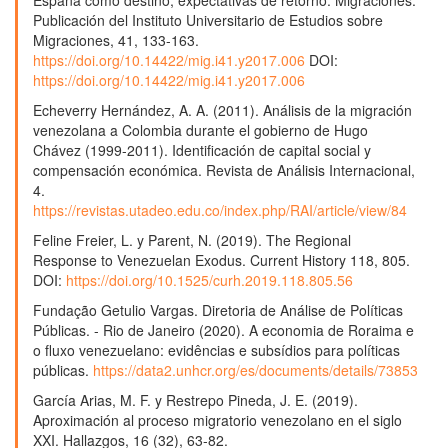
Publicación del Instituto Universitario de Estudios sobre
Migraciones, 41, 133-163.
https://doi.org/10.14422/mig.i41.y2017.006
DOI:
https://doi.org/10.14422/mig.i41.y2017.006
Echeverry Hernández, A. A. (2011). Análisis de la migración
venezolana a Colombia durante el gobierno de Hugo
Chávez (1999-2011). Identificación de capital social y
compensación económica. Revista de Análisis Internacional,
4.
https://revistas.utadeo.edu.co/index.php/RAI/article/view/84
Feline Freier, L. y Parent, N. (2019). The Regional
Response to Venezuelan Exodus. Current History 118, 805.
DOI:
https://doi.org/10.1525/curh.2019.118.805.56
Fundação Getulio Vargas. Diretoria de Análise de Políticas
Públicas. - Rio de Janeiro (2020). A economia de Roraima e
o fluxo venezuelano: evidências e subsídios para políticas
públicas.
https://data2.unhcr.org/es/documents/details/73853
García Arias, M. F. y Restrepo Pineda, J. E. (2019).
Aproximación al proceso migratorio venezolano en el siglo
XXI. Hallazgos, 16 (32), 63-82.