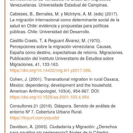
Cuadernos de Contabilidad,
24
,
1.
Venezuelanas. Universidade Estadual de Campinas.
10.11144/Javeriana.cc24.eicv
Cabieses, B., Bernales, M. y McIntyre, A. M. (eds) (2017).
Audy Salcedo, Ramón Alexander Uzcátegui Pacheco,
La migración internacional como determinante social de la
Mercedes Reguant Álvarez (2025)
salud en Chile: evidencia y propuestas para políticas
Migración y discriminación: el caso del profesorado
públicas. Chile: Universidad del Desarrollo.
universitario venezolano.
Sociedade e Estado,
40
(1),
Castillo Crasto, T. & Reguant Álvarez, M. (1970).
10.1590/s0102-6992-20254001e52414
Percepciones sobre la migración venezolana: Causas,
España como destino, expectativas de retorno. Migraciones.
Publicación del Instituto Universitario de Estudios sobre
Migraciones, 41, 133-163.
https://doi.org/10.14422/mig.i41.y2017.006
.
Cohen, J. (2001). Transnational migration in rural Oaxaca,
Mexico: dependency, development and the household.
American Anthropologist, 103(4), 954-967. DOI:
https://doi.org/10.1525/aa.2001.103.4.954
Consultores 21 (2019). Diáspora. Servicio de análisis de
entorno Nº 7. Cobertura Urbano Rural.
https://tinyurl.com/yxsuclzr
Davidson, A. (2003). Ciudadanía y Migración: ¿Derechos
para aquéllos sin pertenencia? Anales de la Cátedra