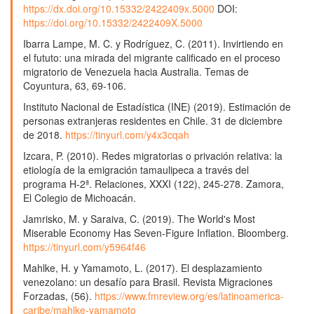
https://dx.doi.org/10.15332/2422409x.5000
DOI:
https://doi.org/10.15332/2422409X.5000
Ibarra Lampe, M. C. y Rodríguez, C. (2011). Invirtiendo en
el fututo: una mirada del migrante calificado en el proceso
migratorio de Venezuela hacia Australia. Temas de
Coyuntura, 63, 69-106.
Instituto Nacional de Estadística (INE) (2019). Estimación de
personas extranjeras residentes en Chile. 31 de diciembre
de 2018.
https://tinyurl.com/y4x3cqah
Izcara, P. (2010). Redes migratorias o privación relativa: la
etiología de la emigración tamaulipeca a través del
programa H-2ª. Relaciones, XXXI (122), 245-278. Zamora,
El Colegio de Michoacán.
Jamrisko, M. y Saraiva, C. (2019). The World's Most
Miserable Economy Has Seven-Figure Inflation. Bloomberg.
https://tinyurl.com/y5964f46
Mahlke, H. y Yamamoto, L. (2017). El desplazamiento
venezolano: un desafío para Brasil. Revista Migraciones
Forzadas, (56).
https://www.fmreview.org/es/latinoamerica-
caribe/mahlke-yamamoto