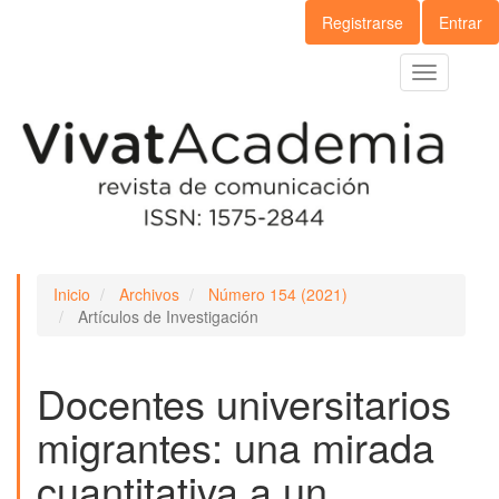
Navegación
Registrarse
Entrar
principal
Contenido
Toggle
principal
navigation
Barra
lateral
Inicio
Archivos
Número 154 (2021)
Artículos de Investigación
Docentes universitarios
migrantes: una mirada
cuantitativa a un