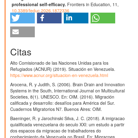
professional self-efficacy.
Frontiers in Education,
11
,
10.3389/feduc.2026.1872336
Viviana Vallejos Garcías, Lilian Castro Durán (2023)
Educación inclusiva.
HUMAN REVIEW. International
Humanities Review / Revista Internacional de
Humanidades,
12
(3),
1.
10.37467/revhuman.v12.4726
Citas
Tulio Ramírez, Audy Salcedo (2025)
Alto Comisionado de las Naciones Unidas para los
La falta de generación de relevo docente, un daño
Refugiados (ACNUR) (2019). Situación en Venezuela.
colateral de la crisis venezolana.
European Public &
https://www.acnur.org/situacion-en-venezuela.html
Social Innovation Review,
11
,
1.
10.31637/epsir-2026-1974
Arocena, R. y Judith, S. (2006). Brain Drain and Innovation
Systems in the South, International Journal on Multicultural
Viviana Vallejos Garcías, Lilian Castro Durán (2023)
Societies, 8(1). UNESCO. En: OIM. (2016). Migración
Educación inclusiva.
HUMAN REVIEW. International
calificada y desarrollo: desafíos para América del Sur.
Humanities Review / Revista Internacional De
Cuadernos Migratorios N7. Buenos Aires: OIM.
Humanidades,
17
(2),
1.
10.37819/revhuman.v17i2.1560
Baeninger, R. y Jarochinski Silva, J. C. (2018). A imigracao
quialificada venezuelana do seculo XXI: um estudo a partir
Norka Judith Viloria Ortega (2023)
dos espacos da migracao de trabalhadores do
El estado de la investigación contable en Venezuela.
conhecimiento da Venezuela no Brasil. En: Migracoes