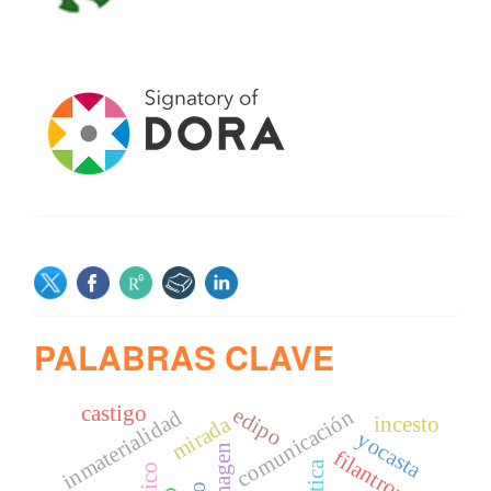
SOCIAL
PALABRAS CLAVE
castigo
edipo
comunicación
inmaterialidad
mirada
incesto
yocasta
imagen
filantropía