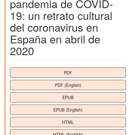
pandemia de COVID-
19: un retrato cultural
del coronavirus en
España en abril de
2020
Barra
PDF
lateral
PDF (English)
del
artículo
EPUB
EPUB (English)
HTML
HTML (English)