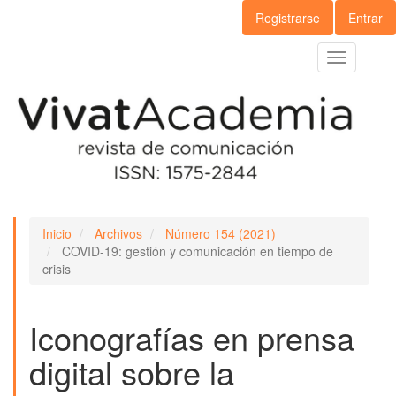
Navegación
Registrarse
Entrar
principal
Contenido
Toggle
principal
navigation
Barra
lateral
Inicio
Archivos
Número 154 (2021)
COVID-19: gestión y comunicación en tiempo de
crisis
Iconografías en prensa
digital sobre la