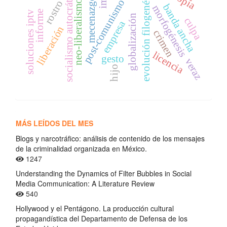
evolución filogenética
socialismo autocrático
mecenazgo
post-comunismo
neo-liberalismo
rostro
banda ancha
morfogénesis
informe
soluciones iptv
globalización
culpa
empresa
liberación
crimen
licencia
gesto
veraz
hijo
MÁS LEÍDOS DEL MES
Blogs y narcotráfico: análisis de contenido de los mensajes
de la criminalidad organizada en México.
1247
Understanding the Dynamics of Filter Bubbles in Social
Media Communication: A Literature Review
540
Hollywood y el Pentágono. La producción cultural
propagandística del Departamento de Defensa de los