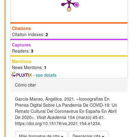
Citations
Citation Indexes:
2
Captures
Readers:
3
Mentions
News Mentions:
1
-
see details
Detalles
Cómo citar
del
García-Manso, Angélica. 2021. «Iconografías En
artículo
Prensa Digital Sobre La Pandemia De COVID-19: Un
Retrato Cultural Del Coronavirus En España En Abril
De 2020».
Vivat Academia
154 (marzo):45-61.
https://doi.org/10.15178/va.2021.154.e1234.
Más formatos de cita
Descargar cita