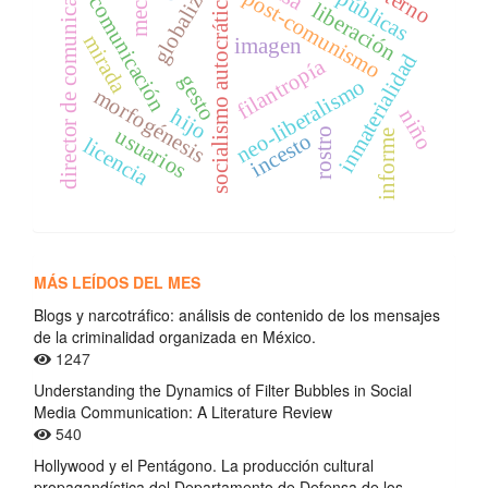
globalización
director de comunicación
post-comunismo
socialismo autocrático
comunicación
liberación
mirada
imagen
inmaterialidad
filantropía
gesto
neo-liberalismo
morfogénesis
hijo
niño
usuarios
rostro
informe
incesto
licencia
MÁS LEÍDOS DEL MES
Blogs y narcotráfico: análisis de contenido de los mensajes
de la criminalidad organizada en México.
1247
Understanding the Dynamics of Filter Bubbles in Social
Media Communication: A Literature Review
540
Hollywood y el Pentágono. La producción cultural
propagandística del Departamento de Defensa de los