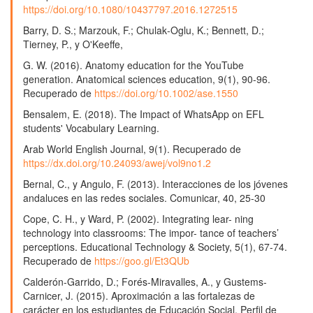
https://doi.org/10.1080/10437797.2016.1272515
Redes sociales y Generación Z.
Doxa Comunicación.
Revista Interdisciplinar de Estudios de Comunicación y
Barry, D. S.; Marzouk, F.; Chulak‐Oglu, K.; Bennett, D.;
Ciencias Sociales,
381.
Tierney, P., y O'Keeffe,
10.31921/doxacom.n36a1707
G. W. (2016). Anatomy education for the YouTube
María Constanza Lidia Gutiérrez Sánchez, Laura Martínez
generation. Anatomical sciences education, 9(1), 90-96.
Pedraza (2023)
Recuperado de
https://doi.org/10.1002/ase.1550
Learning strategies, an additional pinch to learning.
Bensalem, E. (2018). The Impact of WhatsApp on EFL
HUMAN REVIEW. International Humanities Review /
students' Vocabulary Learning.
Revista Internacional de Humanidades,
12
(Monográfico),
1.
Arab World English Journal, 9(1). Recuperado de
10.37467/revhuman.v12.4686
https://dx.doi.org/10.24093/awej/vol9no1.2
Bernal, C., y Angulo, F. (2013). Interacciones de los jóvenes
Norma Edith Castillo Ramos, Maribel Enaida Alegre Jara
andaluces en las redes sociales. Comunicar, 40, 25-30
(2023)
Percepción docente respecto al trabajo pedagógico a
Cope, C. H., y Ward, P. (2002). Integrating lear- ning
distancia durante la pandemia COVID-19.
HUMAN
technology into classrooms: The impor- tance of teachers’
REVIEW. International Humanities Review / Revista
perceptions. Educational Technology & Society, 5(1), 67-74.
Internacional de Humanidades,
18
(1),
1.
Recuperado de
https://goo.gl/Et3QUb
10.37467/revhuman.v18.4854
Calderón-Garrido, D.; Forés-Miravalles, A., y Gustems-
Mauricio Mejia-Lobo, Raquel Gil-Fernández, Diego
Carnicer, J. (2015). Aproximación a las fortalezas de
Calderón-Garrido (2025)
carácter en los estudiantes de Educación Social. Perfil de