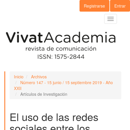
Navegación
Registrarse
Entrar
principal
Contenido
Toggle
principal
navigation
Barra
lateral
Inicio
Archivos
Número 147 - 15 junio / 15 septiembre 2019 - Año
XXII
Artículos de Investigación
El uso de las redes
sociales entre los