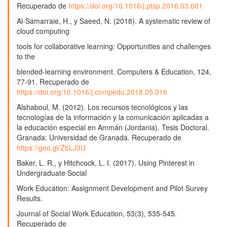
Internacional De Humanidades,
18
(1),
1.
Recuperado de
https://doi.org/10.1016/j.ptsp.2016.03.001
10.37819/revhuman.v18i1.1619
Al-Samarraie, H., y Saeed, N. (2018). A systematic review of
José A. García del Castillo, Álvaro García del Castillo-
cloud computing
López (2026)
tools for collaborative learning: Opportunities and challenges
Handbook of Concepts in Health, Health Behavior and
to the
Environmental Health.
Springer International Handbooks
in Public Health,
731.
blended-learning environment. Computers & Education, 124,
10.1007/978-981-97-2085-9_158
77-91. Recuperado de
https://doi.org/10.1016/j.compedu.2018.05.016
Esther García-Río, Pedro Baena-Luna, Pedro Palos-
Alshaboul, M. (2012). Los recursos tecnológicos y las
Sánchez, Mariano Aguayo-Camacho (2022)
tecnologías de la información y la comunicación aplicadas a
Microblogging: an online resource to support
la educación especial en Ammán (Jordania). Tesis Doctoral.
education and training processes.
Campus Virtuales,
Granada: Universidad de Granada. Recuperado de
11
(2),
39.
https://goo.gl/ZbLJ3U
10.54988/cv.2022.2.1013
Baker, L. R., y Hitchcock, L. I. (2017). Using Pinterest in
Jennifer Lorena Gómez Contreras, Cristian Alberto Bonilla
Undergraduate Social
Torres, Yuri Catherine Esteban Ojeda (2022)
Uso de TIC y TAC en la educación superior:.
Revista
Work Education: Assignment Development and Pilot Survey
Complutense de Educación,
33
(3),
601.
Results.
10.5209/rced.73922
Journal of Social Work Education, 53(3), 535-545.
Recuperado de
Fernando Marugán Solís, Davinia Martín Critikián (2022)