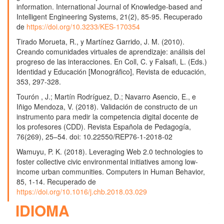
information. International Journal of Knowledge-based and
Intelligent Engineering Systems, 21(2), 85-95. Recuperado
de
https://doi.org/10.3233/KES-170354
Tirado Morueta, R., y Martínez Garrido, J. M. (2010).
Creando comunidades virtuales de aprendizaje: análisis del
progreso de las interacciones. En Coll, C. y Falsafi, L. (Eds.)
Identidad y Educación [Monográfico], Revista de educación,
353, 297-328.
Tourón , J.; Martín Rodríguez, D.; Navarro Asencio, E., e
Iñigo Mendoza, V. (2018). Validación de constructo de un
instrumento para medir la competencia digital docente de
los profesores (CDD). Revista Española de Pedagogía,
76(269), 25–54. doi: 10.22550/REP76-1-2018-02
Wamuyu, P. K. (2018). Leveraging Web 2.0 technologies to
foster collective civic environmental initiatives among low-
income urban communities. Computers in Human Behavior,
85, 1-14. Recuperado de
https://doi.org/10.1016/j.chb.2018.03.029
IDIOMA