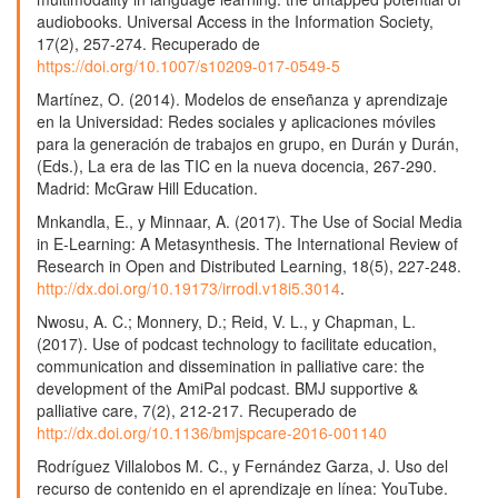
audiobooks. Universal Access in the Information Society,
17(2), 257-274. Recuperado de
https://doi.org/10.1007/s10209-017-0549-5
Martínez, O. (2014). Modelos de enseñanza y aprendizaje
en la Universidad: Redes sociales y aplicaciones móviles
para la generación de trabajos en grupo, en Durán y Durán,
(Eds.), La era de las TIC en la nueva docencia, 267-290.
Madrid: McGraw Hill Education.
Mnkandla, E., y Minnaar, A. (2017). The Use of Social Media
in E-Learning: A Metasynthesis. The International Review of
Research in Open and Distributed Learning, 18(5), 227-248.
http://dx.doi.org/10.19173/irrodl.v18i5.3014
.
Nwosu, A. C.; Monnery, D.; Reid, V. L., y Chapman, L.
(2017). Use of podcast technology to facilitate education,
communication and dissemination in palliative care: the
development of the AmiPal podcast. BMJ supportive &
palliative care, 7(2), 212-217. Recuperado de
http://dx.doi.org/10.1136/bmjspcare-2016-001140
Rodríguez Villalobos M. C., y Fernández Garza, J. Uso del
recurso de contenido en el aprendizaje en línea: YouTube.