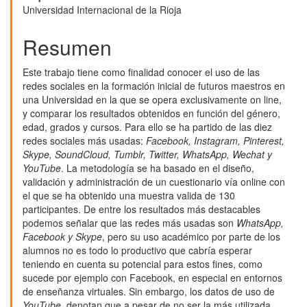
artículo
Universidad Internacional de la Rioja
Resumen
Este trabajo tiene como finalidad conocer el uso de las
redes sociales en la formación inicial de futuros maestros en
una Universidad en la que se opera exclusivamente on line,
y comparar los resultados obtenidos en función del género,
edad, grados y cursos. Para ello se ha partido de las diez
redes sociales más usadas:
Facebook, Instagram, Pinterest,
Skype, SoundCloud, Tumblr, Twitter, WhatsApp, Wechat y
YouTube
. La metodología se ha basado en el diseño,
validación y administración de un cuestionario vía online con
el que se ha obtenido una muestra valida de 130
participantes. De entre los resultados más destacables
podemos señalar que las redes más usadas son
WhatsApp,
Facebook y Skype
, pero su uso académico por parte de los
alumnos no es todo lo productivo que cabría esperar
teniendo en cuenta su potencial para estos fines, como
sucede por ejemplo con Facebook, en especial en entornos
de enseñanza virtuales. Sin embargo, los datos de uso de
YouTube
, denotan que a pesar de no ser la más utilizada