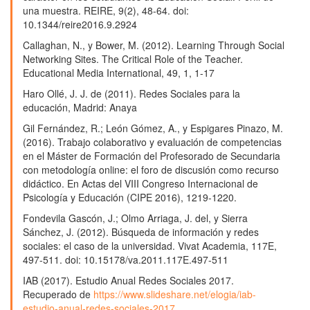
Evaluación del impacto de una red social académica
una muestra. REIRE, 9(2), 48-64. doi:
diseñada para promover el aprendizaje entre
10.1344/reire2016.9.2924
estudiantes de Ingeniería de Sistemas en Manizales,
Callaghan, N., y Bower, M. (2012). Learning Through Social
Colombia.
Edutec, Revista Electrónica de Tecnología
Networking Sites. The Critical Role of the Teacher.
Educativa,
150.
Educational Media International, 49, 1, 1-17
10.21556/edutec.2025.91.3567
Haro Ollé, J. J. de (2011). Redes Sociales para la
educación, Madrid: Anaya
Gil Fernández, R.; León Gómez, A., y Espigares Pinazo, M.
(2016). Trabajo colaborativo y evaluación de competencias
en el Máster de Formación del Profesorado de Secundaria
con metodología online: el foro de discusión como recurso
didáctico. En Actas del VIII Congreso Internacional de
Psicología y Educación (CIPE 2016), 1219-1220.
Fondevila Gascón, J.; Olmo Arriaga, J. del, y Sierra
Sánchez, J. (2012). Búsqueda de información y redes
sociales: el caso de la universidad. Vivat Academia, 117E,
497-511. doi: 10.15178/va.2011.117E.497-511
IAB (2017). Estudio Anual Redes Sociales 2017.
Recuperado de
https://www.slideshare.net/elogia/iab-
estudio-anual-redes-sociales-2017