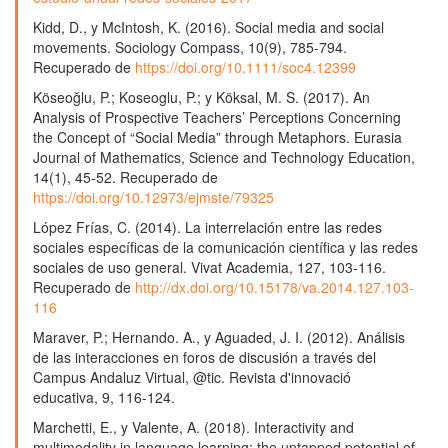
Kidd, D., y McIntosh, K. (2016). Social media and social
movements. Sociology Compass, 10(9), 785-794.
Recuperado de
https://doi.org/10.1111/soc4.12399
Köseoğlu, P.; Koseoglu, P.; y Köksal, M. S. (2017). An
Analysis of Prospective Teachers’ Perceptions Concerning
the Concept of “Social Media” through Metaphors. Eurasia
Journal of Mathematics, Science and Technology Education,
14(1), 45-52. Recuperado de
https://doi.org/10.12973/ejmste/79325
López Frías, C. (2014). La interrelación entre las redes
sociales específicas de la comunicación científica y las redes
sociales de uso general. Vivat Academia, 127, 103-116.
Recuperado de
http://dx.doi.org/10.15178/va.2014.127.103-
116
Maraver, P.; Hernando. A., y Aguaded, J. I. (2012). Análisis
de las interacciones en foros de discusión a través del
Campus Andaluz Virtual, @tic. Revista d'innovació
educativa, 9, 116-124.
Marchetti, E., y Valente, A. (2018). Interactivity and
multimodality in language learning: the untapped potential of