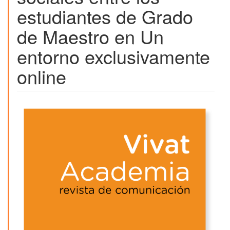
estudiantes de Grado
de Maestro en Un
entorno exclusivamente
online
Barra
lateral
del
artículo