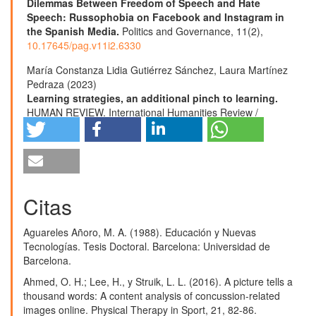
Dilemmas Between Freedom of Speech and Hate
Speech: Russophobia on Facebook and Instagram in
the Spanish Media.
Politics and Governance,
11
(2),
10.17645/pag.v11i2.6330
María Constanza Lidia Gutiérrez Sánchez, Laura Martínez
Pedraza (2023)
Learning strategies, an additional pinch to learning.
HUMAN REVIEW. International Humanities Review /
Revista Internacional De Humanidades,
16
(5),
1.
10.37819/revhuman.v16i5.1522
José A. García del Castillo, Álvaro García del Castillo-
López (2025)
Handbook of Concepts in Health, Health Behavior and
Citas
Environmental Health.
1.
10.1007/978-981-97-0821-5_158-1
Aguareles Añoro, M. A. (1988). Educación y Nuevas
Tecnologías. Tesis Doctoral. Barcelona: Universidad de
Norma Edith Castillo Ramos, Maribel Enaida Alegre Jara
Barcelona.
(2023)
Percepción docente respecto al trabajo pedagógico a
Ahmed, O. H.; Lee, H., y Struik, L. L. (2016). A picture tells a
distancia durante la pandemia COVID-19.
HUMAN
thousand words: A content analysis of concussion-related
REVIEW. International Humanities Review / Revista
images online. Physical Therapy in Sport, 21, 82-86.