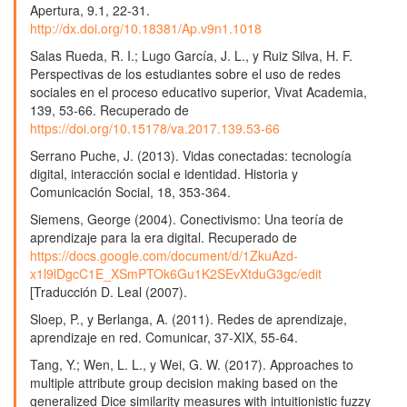
Apertura, 9.1, 22-31.
http://dx.doi.org/10.18381/Ap.v9n1.1018
Salas Rueda, R. I.; Lugo García, J. L., y Ruiz Silva, H. F.
Perspectivas de los estudiantes sobre el uso de redes
sociales en el proceso educativo superior, Vivat Academia,
139, 53-66. Recuperado de
https://doi.org/10.15178/va.2017.139.53-66
Serrano Puche, J. (2013). Vidas conectadas: tecnología
digital, interacción social e identidad. Historia y
Comunicación Social, 18, 353-364.
Siemens, George (2004). Conectivismo: Una teoría de
aprendizaje para la era digital. Recuperado de
https://docs.google.com/document/d/1ZkuAzd-
x1l9lDgcC1E_XSmPTOk6Gu1K2SEvXtduG3gc/edit
[Traducción D. Leal (2007).
Sloep, P., y Berlanga, A. (2011). Redes de aprendizaje,
aprendizaje en red. Comunicar, 37-XIX, 55-64.
Tang, Y.; Wen, L. L., y Wei, G. W. (2017). Approaches to
multiple attribute group decision making based on the
generalized Dice similarity measures with intuitionistic fuzzy