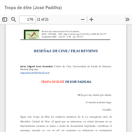
Volver
De
De
Tropa de élite (José Padilha)
a
P
los
detalles
del
artículo