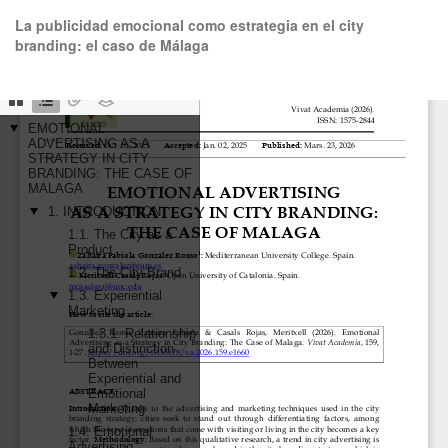
Volver
La publicidad emocional como estrategia en el city
a
branding: el caso de Málaga
los
detalles
del
De
De
artículo
P