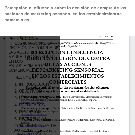
Volver
Percepción e influencia sobre la decisión de compra de las
a
acciones de marketing sensorial en los establecimientos
los
comerciales
detalles
del
artículo
De
De
P