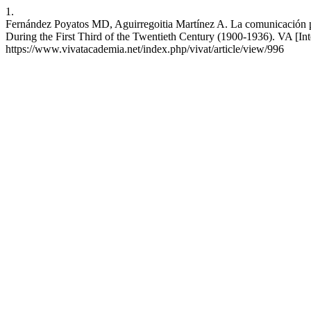
1.
Fernández Poyatos MD, Aguirregoitia Martínez A. La comunicación pe
During the First Third of the Twentieth Century (1900-1936). VA [Int
https://www.vivatacademia.net/index.php/vivat/article/view/996