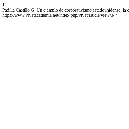
1.
Padilla Castillo G. Un ejemplo de corporativismo estadounidense: la 
https://www.vivatacademia.net/index.php/vivat/article/view/344