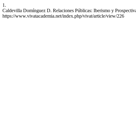
1.
Caldevilla Domínguez D. Relaciones Públicas: Iberismo y Prospectiva.
https://www.vivatacademia.net/index.php/vivat/article/view/226