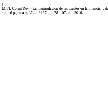
[1]
M. N. Corral Rey, «La manipulación de las mentes en la infancia: balad
striped pajamas»,
VA
, n.º 137, pp. 78–107, dic. 2016.