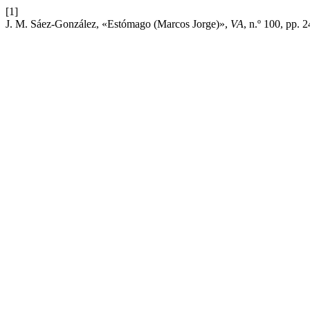
[1]
J. M. Sáez-González, «Estómago (Marcos Jorge)»,
VA
, n.º 100, pp. 