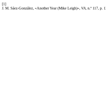
[1]
J. M. Sáez-González, «Another Year (Mike Leigh)»,
VA
, n.º 117, p. 