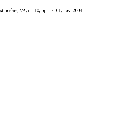
extinción»,
VA
, n.º 10, pp. 17–61, nov. 2003.