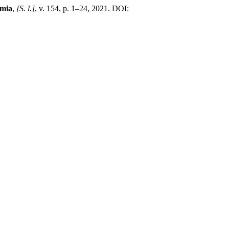
emia
,
[S. l.]
, v. 154, p. 1–24, 2021. DOI: