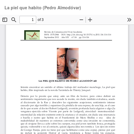
Volver
De
De
La piel que habito (Pedro Almodóvar)
a
P
los
detalles
del
artículo