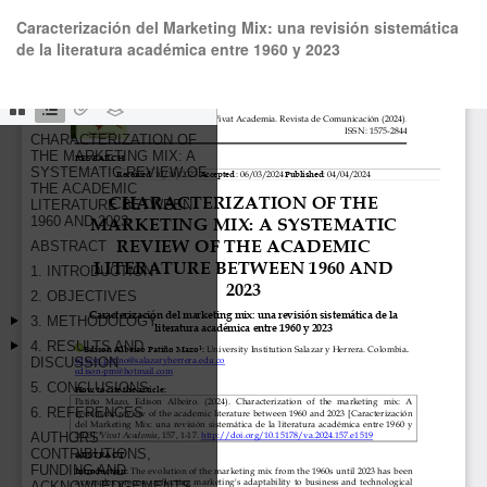
Volver
Caracterización del Marketing Mix: una revisión sistemática
a
de la literatura académica entre 1960 y 2023
los
detalles
del
De
De
artículo
P