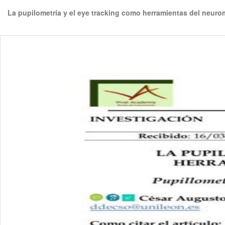
Volver
La pupilometría y el eye tracking como herramientas del neuro
a
los
detalles
del
artículo