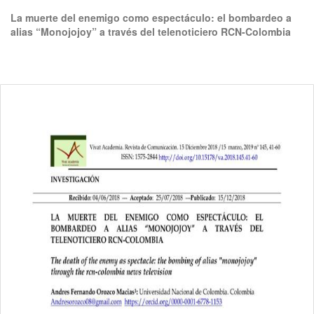
Volver
La muerte del enemigo como espectáculo: el bombardeo a
a
alias “Monojojoy” a través del telenoticiero RCN-Colombia
los
detalles
del
De
De
artículo
P