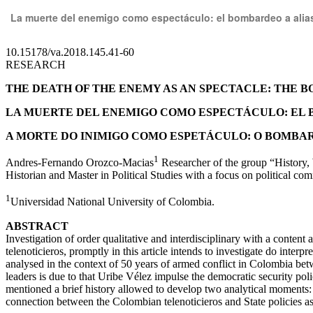
Volver
La muerte del enemigo como espectáculo: el bombardeo a alias
a
los
detalles
del
artículo