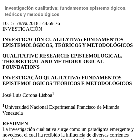
Volver
Investigación cualitativa: fundamentos epistemológicos,
a
teóricos y metodológicos
los
detalles
del
artículo